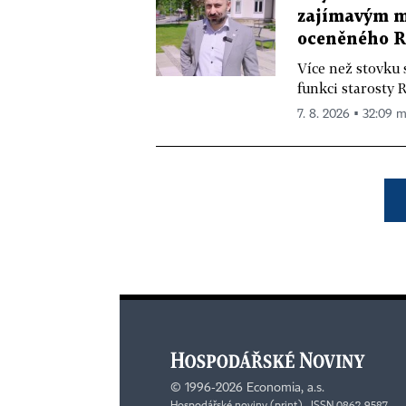
zajímavým mě
oceněného R
Více než stovku 
funkci starosty 
7. 8. 2026 ▪ 32:09 m
©
1996-2026
Economia, a.s.
Hospodářské noviny (print) ISSN 0862-9587