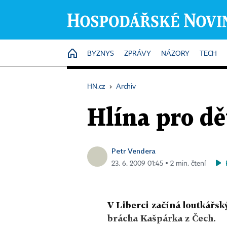
HOME
BYZNYS
ZPRÁVY
NÁZORY
TECH
HN.cz
›
Archiv
Hlína pro dě
Petr Vendera
23. 6. 2009 01:45 ▪ 2 min. čtení
V Liberci začíná loutkářský
brácha Kašpárka z Čech.