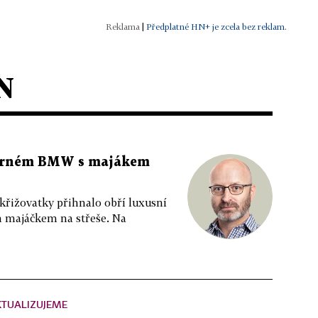
|
Předplatné HN+ je zcela bez reklam.
N
 černém BMW s majákem
 křižovatky přihnalo obří luxusní
m majáčkem na střeše. Na
KTUALIZUJEME