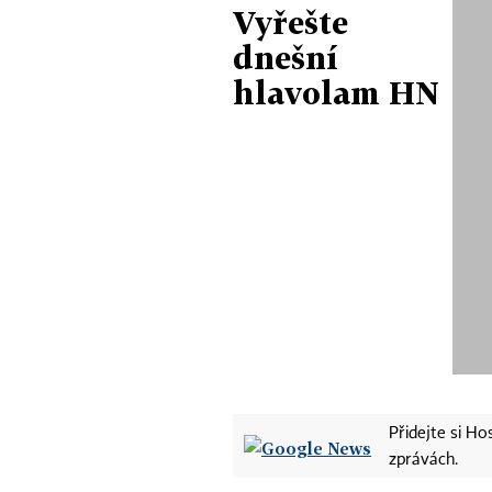
Vyřešte
dnešní
hlavolam HN
Přidejte si H
zprávách.