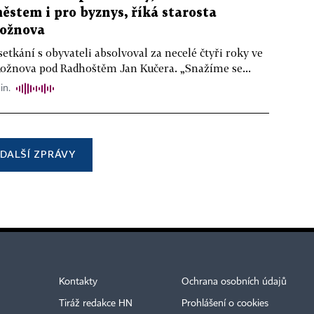
stem i pro byznys, říká starosta
ožnova
setkání s obyvateli absolvoval za necelé čtyři roky ve
Rožnova pod Radhoštěm Jan Kučera. „Snažíme se...
in.
DALŠÍ ZPRÁVY
Kontakty
Ochrana osobních údajů
Tiráž redakce HN
Prohlášení o cookies