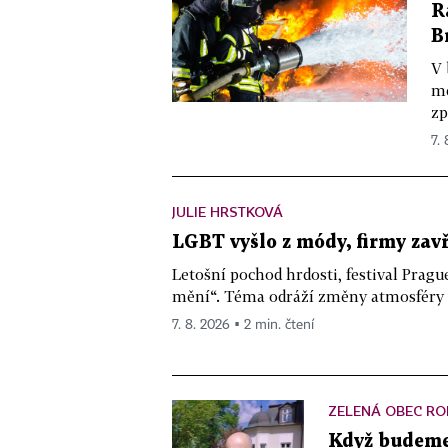
R
B
V 
me
zp
7. 
JULIE HRSTKOVÁ
LGBT vyšlo z módy, firmy zav
Letošní pochod hrdosti, festival Pragu
mění“. Téma odráží změny atmosféry ve
7. 8. 2026 ▪ 2 min. čtení
ZELENÁ OBEC RO
Když budeme 