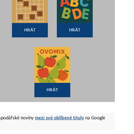
HRÁT
HRÁT
HRÁT
mezi své oblíbené tituly
ospodářské noviny
na Google