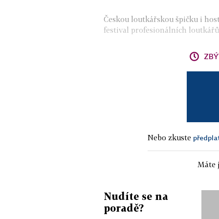
Českou loutkářskou špičku i host
festival profesionálních loutkářů,
ZBÝ
Nebo zkuste
předpla
Máte j
Nudíte se na
poradě?