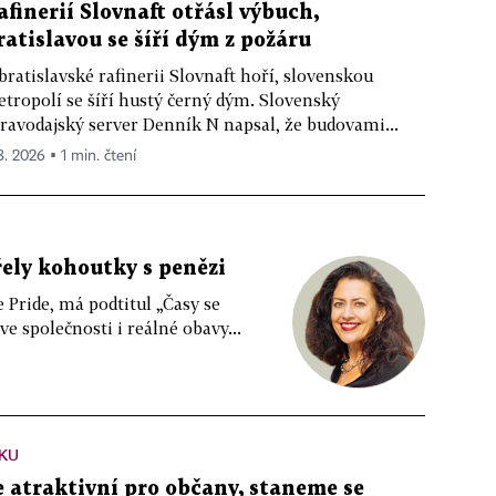
afinerií Slovnaft otřásl výbuch,
ratislavou se šíří dým z požáru
bratislavské rafinerii Slovnaft hoří, slovenskou
tropolí se šíří hustý černý dým. Slovenský
ravodajský server Denník N napsal, že budovami...
8. 2026 ▪ 1 min. čtení
řely kohoutky s penězi
e Pride, má podtitul „Časy se
 společnosti i reálné obavy...
KU
atraktivní pro občany, staneme se