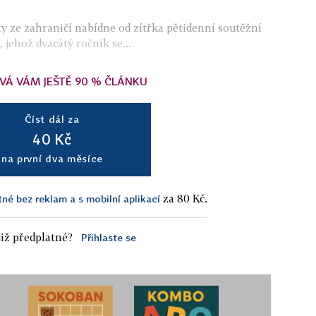
y ze zahraničí nabídne od zítřka pětidenní soutěžní
 jehož dvacátý ročník se...
VÁ VÁM JEŠTĚ 90 % ČLÁNKU
Číst dál za
40 Kč
na první dva měsíce
za 80 Kč.
tné bez reklam a s mobilní aplikací
iž předplatné?
Přihlaste se