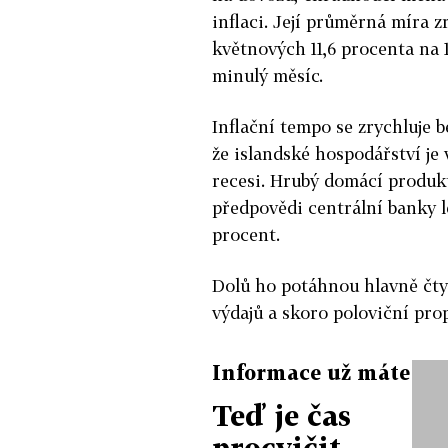
inflaci. Její průměrná míra zr
květnových 11,6 procenta na 
minulý měsíc.
Inflační tempo se zrychluje b
že islandské hospodářství je
recesi. Hrubý domácí produk
předpovědi centrální banky le
procent.
Dolů ho potáhnou hlavně čty
výdajů a skoro poloviční prop
Informace už máte
Teď je čas
procvičit