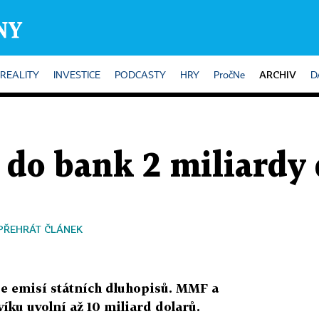
ARCHIV
REALITY
INVESTICE
PODCASTY
HRY
PročNe
D
e do bank 2 miliardy
PŘEHRÁT ČLÁNEK
je emisí státních dluhopisů. MMF a
ku uvolní až 10 miliard dolarů.