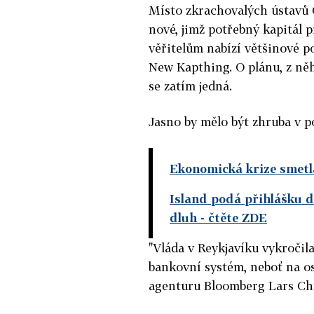
Místo zkrachovalých ústavů 
nové, jimž potřebný kapitál 
věřitelům nabízí většinové p
New Kapthing. O plánu, z něh
se zatím jedná.
Jasno by mělo být zhruba v p
Ekonomická krize smetl
Island podá přihlášku d
dluh
- čtěte ZDE
"Vláda v Reykjavíku vykroči
bankovní systém, neboť na os
agenturu Bloomberg Lars Ch