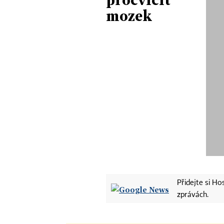
mozek
Přidejte si H
zprávách.