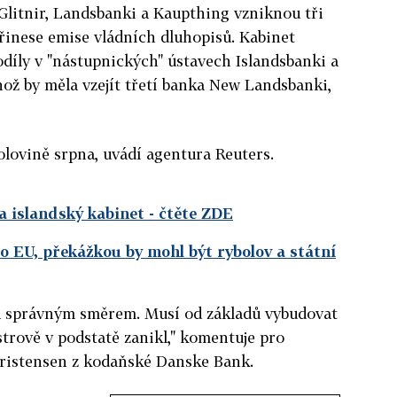
Glitnir, Landsbanki a Kaupthing vzniknou tři
přinese emise vládních dluhopisů. Kabinet
odíly v "nástupnických" ústavech Islandsbanki a
ož by měla vzejít třetí banka New Landsbanki,
olovině srpna, uvádí agentura Reuters.
a islandský kabinet
- čtěte ZDE
o EU, překážkou by mohl být rybolov a státní
la správným směrem. Musí od základů vybudovat
trově v podstatě zanikl," komentuje pro
ristensen z kodaňské Danske Bank.