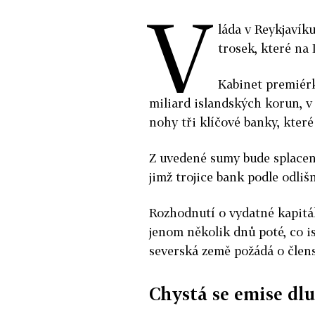
V
láda v Reykjavíku
trosek, které na 
Kabinet premiér
miliard islandských korun, v 
nohy tři klíčové banky, které
Z uvedené sumy bude splacena
jimž trojice bank podle odliš
Rozhodnutí o vydatné kapitá
jenom několik dnů poté, co i
severská země požádá o člens
Chystá se emise dl