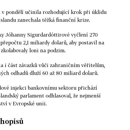
 v pondělí učinila rozhodující krok při úklidu
Islandu zanechala těžká finanční krize.
ky Jóhanny Sigurdardóttirové vyčlení 270
přepočtu 2,1 miliardy dolarů, aby postavil na
 zkolabovaly loni na podzim.
 i část závazků vůči zahraničním věřitelům,
ných odhadů dluží 60 až 80 miliard dolarů.
lové injekci bankovnímu sektoru přichází
slandský parlament odhlasoval, že nejmenší
tví v Evropské unii.
uhopisů