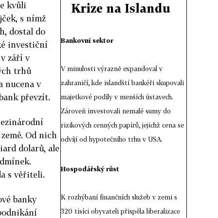
e kvůli
Krize na Islandu
ček, s nímž
h, dostal do
Bankovní sektor
ké investiční
v září v
V minulosti výrazně expandoval v
ých trhů
la nucena v
zahraničí, kde islandští bankéři skupovali
 bank převzít.
majetkové podíly v menších ústavech.
Zároveň investovali nemalé sumy do
ezinárodní
rizikových cenných papírů, jejichž cena se
 země. Od nich
odvíjí od hypotečního trhu v USA.
ard dolarů, ale
odmínek.
Hospodářský růst
 s věřiteli.
K rozhýbaní finančních služeb v zemi s
nové banky
 podnikání
320 tisíci obyvateli přispěla liberalizace