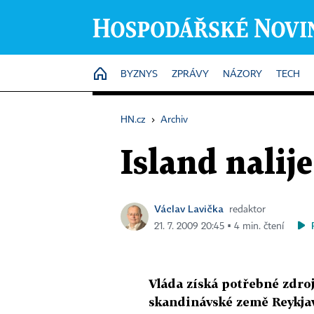
HOME
BYZNYS
ZPRÁVY
NÁZORY
TECH
HN.cz
›
Archiv
Island nalij
Václav Lavička
redaktor
21. 7. 2009 20:45 ▪ 4 min. čtení
Vláda získá potřebné zdro
skandinávské země Reykjaví