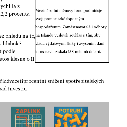
ychlila z
Mezinárodní měnový fond podmiňuje
12,2 procenta
svoji pomoc také úsporným
hospodařením. Zaměstnavatelé i odbory
ez ohledu na to,
na Islandu vyslovili souhlas s tím, aby
 v hluboké
vláda výdajovými škrty i zvýšením daní
t podle
letos navíc získala 158 milionů dolarů.
tos klesne o 11
řiadvacetiprocentní snížení spotřebitelských
ad investic.