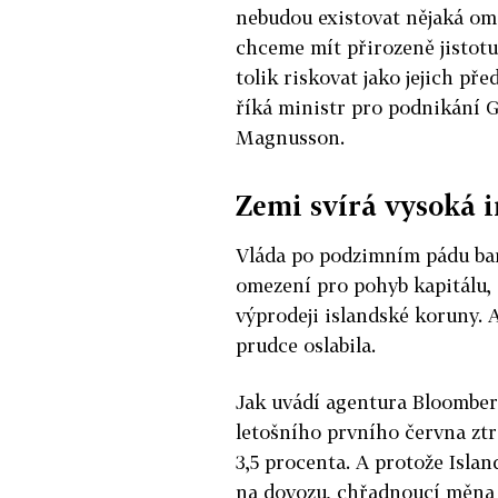
nebudou existovat nějaká om
chceme mít přirozeně jistotu
tolik riskovat jako jejich př
říká ministr pro podnikání G
Magnusson.
Zemi svírá vysoká i
Vláda po podzimním pádu ba
omezení pro pohyb kapitálu, 
výprodeji islandské koruny. A
prudce oslabila.
Jak uvádí agentura Bloomber
letošního prvního června ztr
3,5 procenta. A protože Islan
na dovozu, chřadnoucí měna