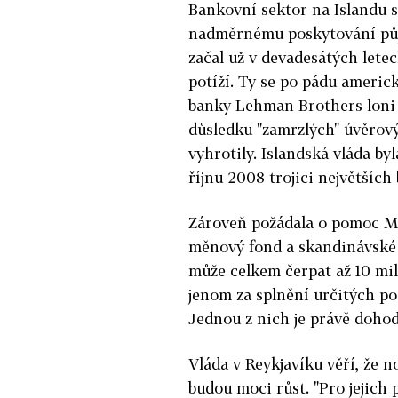
Bankovní sektor na Islandu s
nadměrnému poskytování půj
začal už v devadesátých letec
potíží. Ty se po pádu americ
banky Lehman Brothers loni 
důsledku "zamrzlých" úvěrov
vyhrotily. Islandská vláda by
říjnu 2008 trojici největších
Zároveň požádala o pomoc M
měnový fond a skandinávské
může celkem čerpat až 10 mili
jenom za splnění určitých p
Jednou z nich je právě dohoda
Vláda v Reykjavíku věří, že 
budou moci růst. "Pro jejich