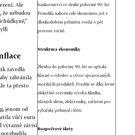
ezení. Ale
bankovnictví ve druhé polovině 90. let.
, že nebudou
Pomohla nahoru celé ekonomice, jež v
edchůdkyně,"
dlouhodobém průměru rostla o pět
ylfi
procent ročně.
Struktura ekonomiky
nflace
Zhruba do poloviny 90. let se opírala
nk zavedla
hlavně o rybolov a vývoz zpracovaných
aby zabránila
mořských produktů. Později se díky levné
le ta přesto
elektřině rozvinula výroba hliníku,
různých slitin, elektroniky, zařízení pro
g, jenom od
rybářský průmysl i léčiv.
atila vůči euru
d výrazně závisí
Rozpočtové škrty
 povzbudila