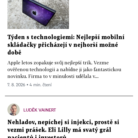
Týden s technologiemi: Nejlepší mobilní
skládačky přicházejí v nejhorší možné
době
Apple letos zopakuje svůj nejlepší trik. Vezme
ověřenou technologii a nabídne ji jako fantastickou
novinku. Firma to v minulosti udělala v...
7. 8. 2026 ▪ 4 min. čtení
LUDĚK VAINERT
Nehladov, nepíchej si injekci, prostě si
vezmi prášek. Eli Lilly má svatý grál
pacientů i investorů