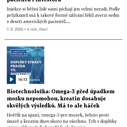
Injekce si běžní lidé sami píchají jen velmi neradi. Podle
průzkumů má k takové formě užívání léků averzi sedm
z deseti amerických pacientů....
7. 8. 2026 ▪ 4 min. čtení
16:13
Biotechnoložka: Omega-3 před úpadkem
mozku nepomohou, kreatin dosahuje
skvělých výsledků. Má to ale háček
Hořčík na spaní, omega-3 pro mozek, železo proti
únavě a kreatin dnes skoro na všechno. Trh s doplňky