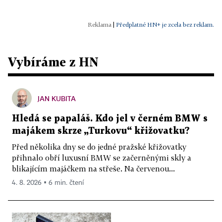
|
Předplatné HN+ je zcela bez reklam.
Vybíráme z HN
JAN KUBITA
Hledá se papaláš. Kdo jel v černém BMW s
majákem skrze „Turkovu“ křižovatku?
Před několika dny se do jedné pražské křižovatky
přihnalo obří luxusní BMW se začerněnými skly a
blikajícím majáčkem na střeše. Na červenou...
4. 8. 2026 ▪ 6 min. čtení