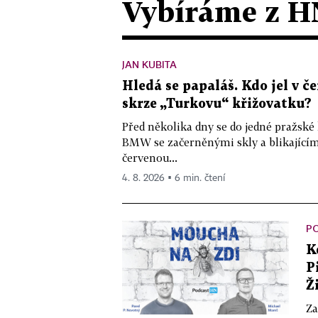
Vybíráme z H
JAN KUBITA
Hledá se papaláš. Kdo jel v
skrze „Turkovu“ křižovatku?
Před několika dny se do jedné pražské
BMW se začerněnými skly a blikající
červenou...
4. 8. 2026 ▪ 6 min. čtení
P
K
P
Ž
Za