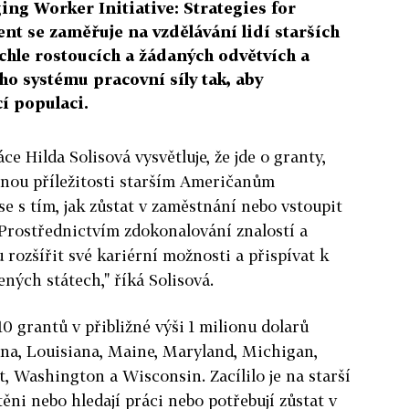
ing Worker Initiative: Strategies for
t se zaměřuje na vzdělávání lidí starších
ychle rostoucích a žádaných odvětvích a
ho systému pracovní síly tak, aby
cí populaci.
ce Hilda Solisová vysvětluje, že jde o granty,
tnou příležitosti starším Američanům
se s tím, jak zůstat v zaměstnání nebo vstoupit
Prostřednictvím zdokonalování znalostí a
 rozšířit své kariérní možnosti a přispívat k
ných státech," říká Solisová.
0 grantů v přibližné výši 1 milionu dolarů
ana, Louisiana, Maine, Maryland, Michigan,
, Washington a Wisconsin. Zacílilo je na starší
těni nebo hledají práci nebo potřebují zůstat v