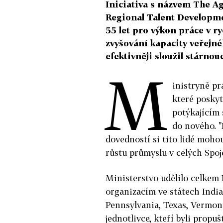
Iniciativa s názvem The Ag
Regional Talent Developmen
55 let pro výkon práce v r
zvyšování kapacity veřejné
efektivněji sloužil stárnou
M
inistryně prá
které posky
potýkajícím 
do nového. "
dovedností si tito lidé mohou
růstu průmyslu v celých Spoje
Ministerstvo udělilo celkem 1
organizacím ve státech Indi
Pennsylvania, Texas, Vermont
jednotlivce, kteří byli propuš