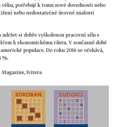
m věku, potřebují k tomu nové dovednosti nebo
tižení nebo nedostatečné úrovně znalosti
a udržet si dobře vyškolenou pracovní sílu s
klíčem k ekonomickému růstu. V současné době
 % americké populace. Do roku 2016 se očekává,
5 %.
r Magazine, Ivitera