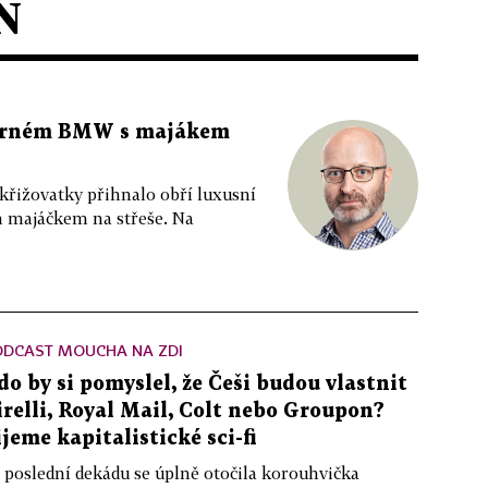
N
 černém BMW s majákem
 křižovatky přihnalo obří luxusní
m majáčkem na střeše. Na
ODCAST MOUCHA NA ZDI
do by si pomyslel, že Češi budou vlastnit
irelli, Royal Mail, Colt nebo Groupon?
ijeme kapitalistické sci-fi
 poslední dekádu se úplně otočila korouhvička