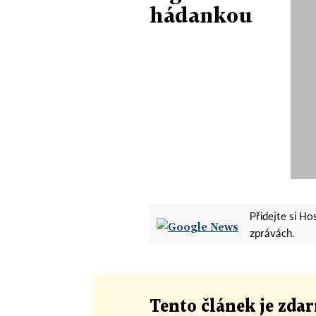
hádankou
Přidejte si H
zprávách.
Tento článek
je
zdar