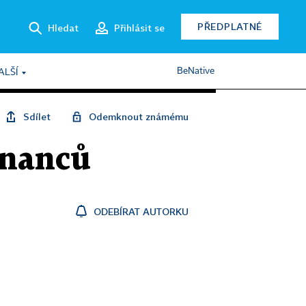
PŘEDPLATNÉ
Hledat
Přihlásit se
BeNative
ALŠÍ
Sdílet
Odemknout známému
tnanců
ODEBÍRAT AUTORKU