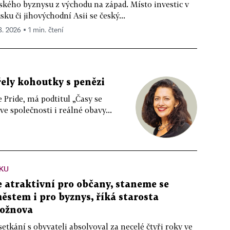
ského byznysu z východu na západ. Místo investic v
sku či jihovýchodní Asii se český...
8. 2026 ▪ 1 min. čtení
řely kohoutky s penězi
e Pride, má podtitul „Časy se
 společnosti i reálné obavy...
KU
atraktivní pro občany, staneme se
stem i pro byznys, říká starosta
ožnova
setkání s obyvateli absolvoval za necelé čtyři roky ve