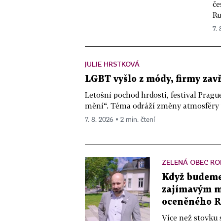
če
Ru
7. 
JULIE HRSTKOVÁ
LGBT vyšlo z módy, firmy zav
Letošní pochod hrdosti, festival Pragu
mění“. Téma odráží změny atmosféry ve
7. 8. 2026 ▪ 2 min. čtení
ZELENÁ OBEC RO
Když budeme 
zajímavým mě
oceněného R
Více než stovku 