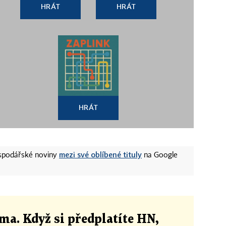
HRÁT
HRÁT
HRÁT
mezi své oblíbené tituly
ospodářské noviny
na Google
ma. Když si předplatíte HN,