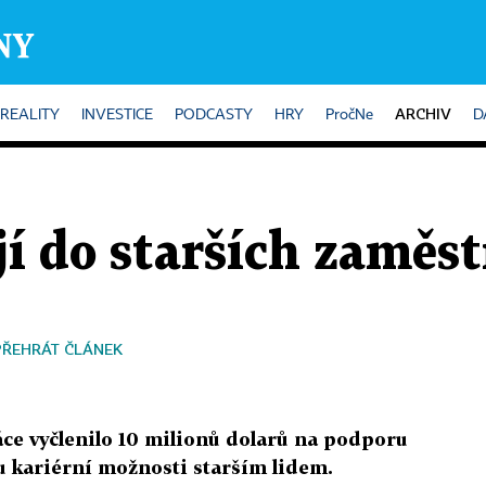
ARCHIV
REALITY
INVESTICE
PODCASTY
HRY
PročNe
D
jí do starších zaměs
PŘEHRÁT ČLÁNEK
ce vyčlenilo 10 milionů dolarů na podporu
u kariérní možnosti starším lidem.