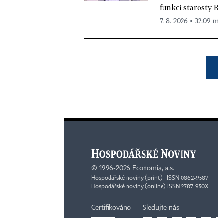
funkci starosty 
7. 8. 2026 ▪ 32:09 m
©
1996-2026
Economia, a.s.
Hospodářské noviny (print) ISSN 0862-9587
Hospodářské noviny (online) ISSN 2787-950X
Certifikováno
Sledujte nás