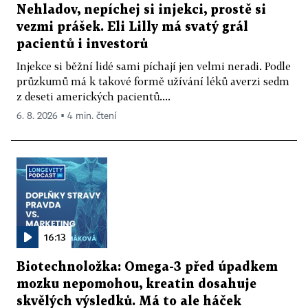
Nehladov, nepíchej si injekci, prostě si
vezmi prášek. Eli Lilly má svatý grál
pacientů i investorů
Injekce si běžní lidé sami píchají jen velmi neradi. Podle
průzkumů má k takové formě užívání léků averzi sedm
z deseti amerických pacientů....
6. 8. 2026 ▪ 4 min. čtení
16:13
Biotechnoložka: Omega-3 před úpadkem
mozku nepomohou, kreatin dosahuje
skvělých výsledků. Má to ale háček