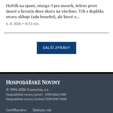
Hořčík na spaní, omega-3 pro mozek, železo proti
únavě a kreatin dnes skoro na všechno. Trh s doplňky
stravy slibuje řadu benefitů, ale které z...
6. 8. 2026 ▪ 16:13 min.
DALŠÍ ZPRÁVY
©
1996-2026
Economia, a.s.
Hospodářské noviny (print) ISSN 0862-9587
Hospodářské noviny (online) ISSN 2787-950X
Certifikováno
Sledujte nás