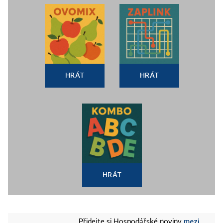
HRÁT
HRÁT
HRÁT
mezi
Přidejte si Hospodářské noviny