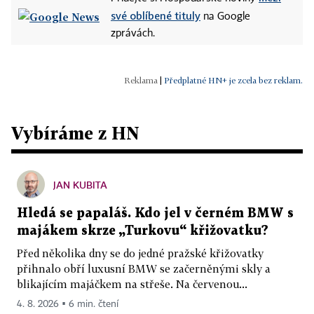
své oblíbené tituly
na Google
zprávách.
|
Předplatné HN+ je zcela bez reklam.
Vybíráme z HN
JAN KUBITA
Hledá se papaláš. Kdo jel v černém BMW s
majákem skrze „Turkovu“ křižovatku?
Před několika dny se do jedné pražské křižovatky
přihnalo obří luxusní BMW se začerněnými skly a
blikajícím majáčkem na střeše. Na červenou...
4. 8. 2026 ▪ 6 min. čtení