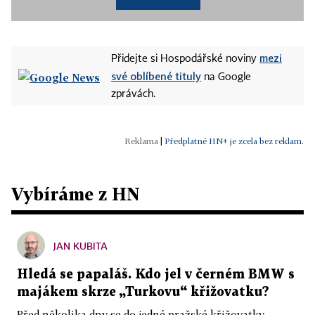
mezi
Přidejte si Hospodářské noviny
své oblíbené tituly
na Google
zprávách.
|
Předplatné HN+ je zcela bez reklam.
Vybíráme z HN
JAN KUBITA
Hledá se papaláš. Kdo jel v černém BMW s
majákem skrze „Turkovu“ křižovatku?
Před několika dny se do jedné pražské křižovatky