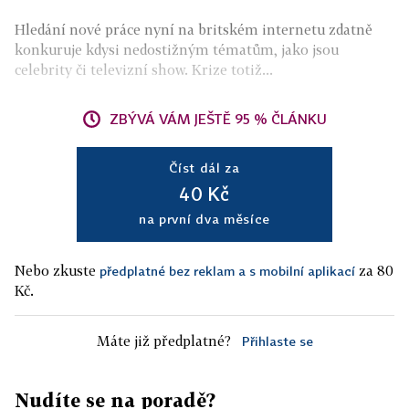
Hledání nové práce nyní na britském internetu zdatně
konkuruje kdysi nedostižným tématům, jako jsou
celebrity či televizní show. Krize totiž...
ZBÝVÁ VÁM JEŠTĚ 95 % ČLÁNKU
Číst dál za
40 Kč
na první dva měsíce
Nebo zkuste
za 80
předplatné bez reklam a s mobilní aplikací
Kč.
Máte již předplatné?
Přihlaste se
Nudíte se na poradě?