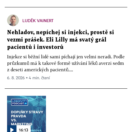
LUDĚK VAINERT
Nehladov, nepíchej si injekci, prostě si
vezmi prášek. Eli Lilly má svatý grál
pacientů i investorů
Injekce si běžní lidé sami píchají jen velmi neradi. Podle
průzkumů má k takové formě užívání léků averzi sedm
z deseti amerických pacientů....
6. 8. 2026 ▪ 4 min. čtení
16:13