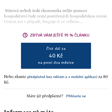
Stínová neboli šedá ekonomika může pomoci
hospodářství řady zemí postižených hospodářskou recesí.
Ovšem jen v případě, funguje-li ve velkém....
ZBÝVÁ VÁM JEŠTĚ 95 % ČLÁNKU
Číst dál za
40 Kč
na první dva měsíce
Nebo zkuste
za 80
předplatné bez reklam a s mobilní aplikací
Kč.
Máte již předplatné?
Přihlaste se