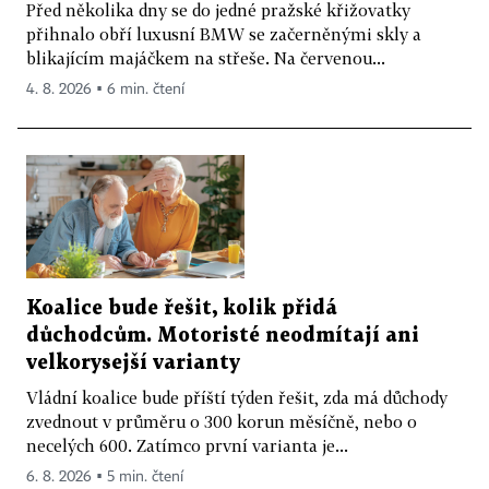
Před několika dny se do jedné pražské křižovatky
přihnalo obří luxusní BMW se začerněnými skly a
blikajícím majáčkem na střeše. Na červenou...
4. 8. 2026 ▪ 6 min. čtení
Koalice bude řešit, kolik přidá
důchodcům. Motoristé neodmítají ani
velkorysejší varianty
Vládní koalice bude příští týden řešit, zda má důchody
zvednout v průměru o 300 korun měsíčně, nebo o
necelých 600. Zatímco první varianta je...
6. 8. 2026 ▪ 5 min. čtení