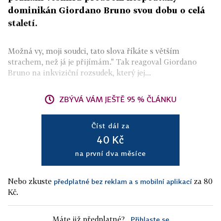
dominikán Giordano Bruno svou dobu o celá
staletí.
Možná vy, moji soudci, tato slova říkáte s větším
strachem, než já je přijímám." Tak reagoval Giordano
Bruno na inkviziční rozsudek, který jej...
ZBÝVÁ VÁM JEŠTĚ 95 % ČLÁNKU
Číst dál za
40 Kč
na první dva měsíce
Nebo zkuste
za 80
předplatné bez reklam a s mobilní aplikací
Kč.
Máte již předplatné?
Přihlaste se