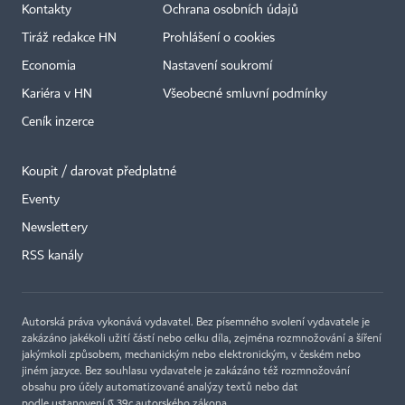
Kontakty
Ochrana osobních údajů
Tiráž redakce HN
Prohlášení o cookies
Economia
Nastavení soukromí
Kariéra v HN
Všeobecné smluvní podmínky
Ceník inzerce
Koupit / darovat předplatné
Eventy
Newslettery
RSS kanály
Autorská práva vykonává vydavatel. Bez písemného svolení vydavatele je
zakázáno jakékoli užití částí nebo celku díla, zejména rozmnožování a šíření
jakýmkoli způsobem, mechanickým nebo elektronickým, v českém nebo
jiném jazyce. Bez souhlasu vydavatele je zakázáno též rozmnožování
obsahu pro účely automatizované analýzy textů nebo dat
podle ustanovení § 39c autorského zákona.