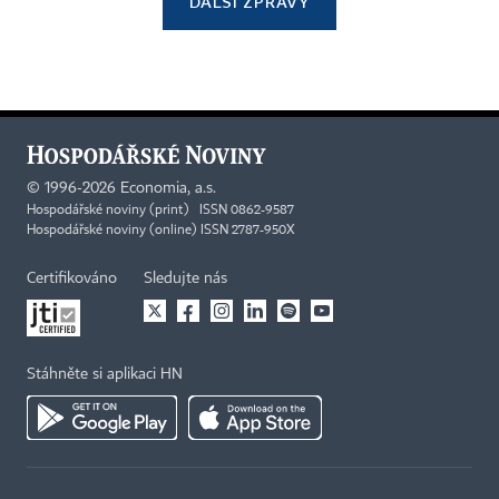
DALŠÍ ZPRÁVY
©
1996-2026
Economia, a.s.
Hospodářské noviny (print) ISSN 0862-9587
Hospodářské noviny (online) ISSN 2787-950X
Certifikováno
Sledujte nás
Stáhněte si aplikaci HN