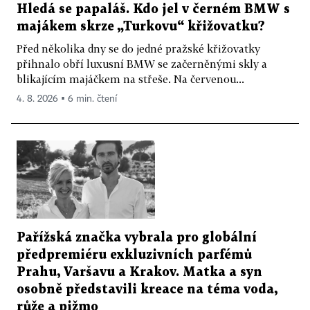
Hledá se papaláš. Kdo jel v černém BMW s
majákem skrze „Turkovu“ křižovatku?
Před několika dny se do jedné pražské křižovatky
přihnalo obří luxusní BMW se začerněnými skly a
blikajícím majáčkem na střeše. Na červenou...
4. 8. 2026 ▪ 6 min. čtení
Pařížská značka vybrala pro globální
předpremiéru exkluzivních parfémů
Prahu, Varšavu a Krakov. Matka a syn
osobně představili kreace na téma voda,
růže a pižmo