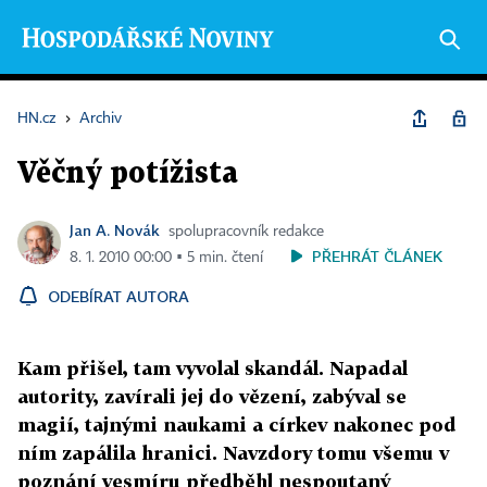
HN.cz
›
Archiv
Věčný potížista
Jan A. Novák
spolupracovník redakce
PŘEHRÁT ČLÁNEK
8. 1. 2010 00:00 ▪ 5 min. čtení
ODEBÍRAT AUTORA
Kam přišel, tam vyvolal skandál. Napadal
autority, zavírali jej do vězení, zabýval se
magií, tajnými naukami a církev nakonec pod
ním zapálila hranici. Navzdory tomu všemu v
poznání vesmíru předběhl nespoutaný