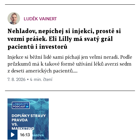
LUDĚK VAINERT
Nehladov, nepíchej si injekci, prostě si
vezmi prášek. Eli Lilly má svatý grál
pacientů i investorů
Injekce si běžní lidé sami píchají jen velmi neradi. Podle
průzkumů má k takové formě užívání léků averzi sedm
z deseti amerických pacientů....
7. 8. 2026 ▪ 4 min. čtení
16:13