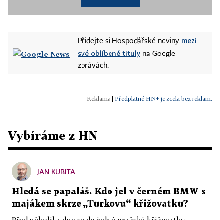
mezi
Přidejte si Hospodářské noviny
své oblíbené tituly
na Google
zprávách.
|
Předplatné HN+ je zcela bez reklam.
Vybíráme z HN
JAN KUBITA
Hledá se papaláš. Kdo jel v černém BMW s
majákem skrze „Turkovu“ křižovatku?
Před několika dny se do jedné pražské křižovatky