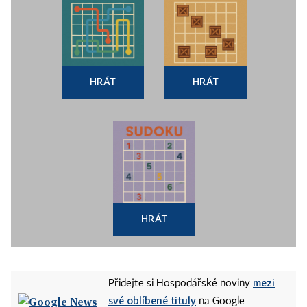
HRÁT
HRÁT
HRÁT
mezi
Přidejte si Hospodářské noviny
své oblíbené tituly
na Google