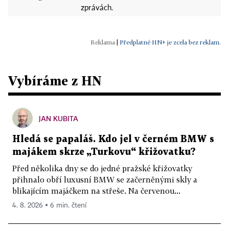
zprávách.
|
Předplatné HN+ je zcela bez reklam.
Vybíráme z HN
JAN KUBITA
Hledá se papaláš. Kdo jel v černém BMW s
majákem skrze „Turkovu“ křižovatku?
Před několika dny se do jedné pražské křižovatky
přihnalo obří luxusní BMW se začerněnými skly a
blikajícím majáčkem na střeše. Na červenou...
4. 8. 2026 ▪ 6 min. čtení