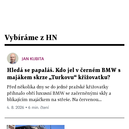
Vybíráme z HN
JAN KUBITA
Hledá se papaláš. Kdo jel v černém BMW s
majákem skrze „Turkovu“ křižovatku?
Před několika dny se do jedné pražské křižovatky
přihnalo obří luxusní BMW se začerněnými skly a
blikajícím majáčkem na střeše. Na červenou...
4. 8. 2026 ▪ 6 min. čtení