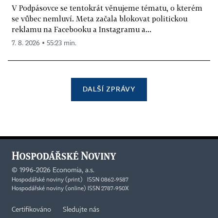
V Podpásovce se tentokrát věnujeme tématu, o kterém
se vůbec nemluví. Meta začala blokovat politickou
reklamu na Facebooku a Instagramu a...
7. 8. 2026 ▪ 55:23 min.
DALŠÍ ZPRÁVY
©
1996-2026
Economia, a.s.
Hospodářské noviny (print) ISSN 0862-9587
Hospodářské noviny (online) ISSN 2787-950X
Certifikováno
Sledujte nás