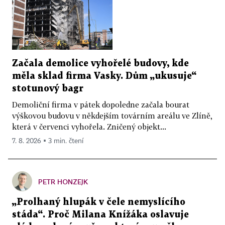
Začala demolice vyhořelé budovy, kde
měla sklad firma Vasky. Dům „ukusuje“
stotunový bagr
Demoliční firma v pátek dopoledne začala bourat
výškovou budovu v někdejším továrním areálu ve Zlíně,
která v červenci vyhořela. Zničený objekt...
7. 8. 2026 ▪ 3 min. čtení
PETR HONZEJK
„Prolhaný hlupák v čele nemyslícího
stáda“. Proč Milana Knížáka oslavuje