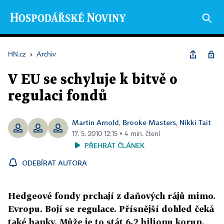
HN.cz
›
Archiv
V EU se schyluje k bitvě o
regulaci fondů
Martin Arnold
Brooke Masters
Nikki Tait
,
,
17. 5. 2010 12:15 ▪ 4 min. čtení
PŘEHRÁT ČLÁNEK
ODEBÍRAT AUTORA
Hedgeové fondy prchají z daňových rájů mimo.
Evropu. Bojí se regulace. Přísnější dohled čeká
také banky. Může je to stát 6,2 bilionu korun.