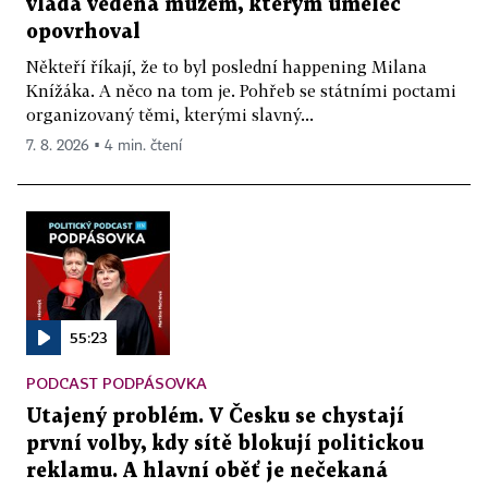
vláda vedená mužem, kterým umělec
opovrhoval
Někteří říkají, že to byl poslední happening Milana
Knížáka. A něco na tom je. Pohřeb se státními poctami
organizovaný těmi, kterými slavný...
7. 8. 2026 ▪ 4 min. čtení
55:23
PODCAST PODPÁSOVKA
Utajený problém. V Česku se chystají
první volby, kdy sítě blokují politickou
reklamu. A hlavní oběť je nečekaná