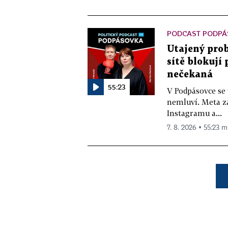
PODCAST PODPÁ
Utajený prob
sítě blokují
nečekaná
55:23
V Podpásovce se
nemluví. Meta z
Instagramu a...
7. 8. 2026 ▪ 55:23 m