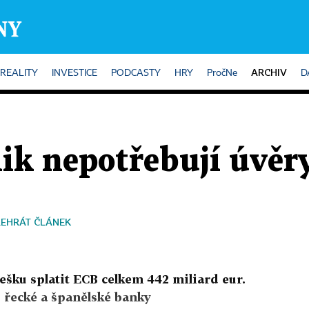
ARCHIV
REALITY
INVESTICE
PODCASTY
HRY
PročNe
D
lik nepotřebují úvěr
ŘEHRÁT ČLÁNEK
ešku splatit ECB celkem 442 miliard eur.
o řecké a španělské banky