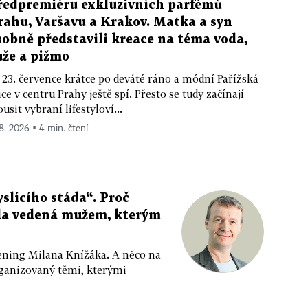
ředpremiéru exkluzivních parfémů
rahu, Varšavu a Krakov. Matka a syn
sobně představili kreace na téma voda,
ůže a pižmo
 23. července krátce po deváté ráno a módní Pařížská
ice v centru Prahy ještě spí. Přesto se tudy začínají
ousit vybraní lifestyloví...
 8. 2026 ▪ 4 min. čtení
slícího stáda“. Proč
da vedená mužem, kterým
ppening Milana Knížáka. A něco na
rganizovaný těmi, kterými