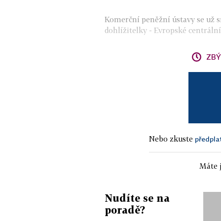
Komerční peněžní ústavy se už s
dohlížitelky - Evropské centrální
ZBÝ
Nebo zkuste
předpla
Máte j
Nudíte se na
poradě?