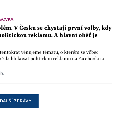
SOVKA
lém. V Česku se chystají první volby, kdy
 politickou reklamu. A hlavní oběť je
 tentokrát věnujeme tématu, o kterém se vůbec
ačala blokovat politickou reklamu na Facebooku a
in.
DALŠÍ ZPRÁVY