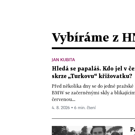
Vybíráme z H
JAN KUBITA
Hledá se papaláš. Kdo jel v
skrze „Turkovu“ křižovatku?
Před několika dny se do jedné pražské
BMW se začerněnými skly a blikající
červenou...
4. 8. 2026 ▪ 6 min. čtení
P