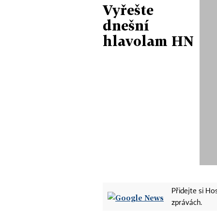
Vyřešte
dnešní
hlavolam HN
Přidejte si H
zprávách.