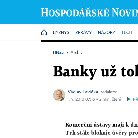
HOME
BYZNYS
ZPRÁVY
NÁZORY
TECH
HN.cz
›
Archiv
Banky už to
Václav Lavička
redaktor
P
1. 7. 2010 07:16 ▪ 3 min. čtení
Komerční ústavy mají k dn
Trh stále blokuje úvěry pr