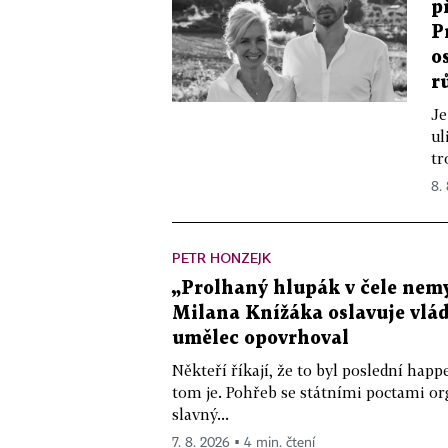
p
P
o
r
Je
ul
tr
8.
PETR HONZEJK
„Prolhaný hlupák v čele nemy
Milana Knížáka oslavuje vlá
umělec opovrhoval
Někteří říkají, že to byl poslední ha
tom je. Pohřeb se státními poctami o
slavný...
7. 8. 2026 ▪ 4 min. čtení