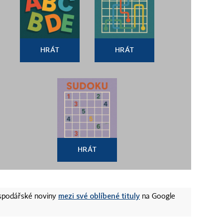
HRÁT
HRÁT
HRÁT
mezi své oblíbené tituly
ospodářské noviny
na Google