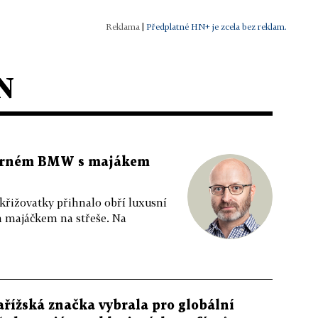
|
Předplatné HN+ je zcela bez reklam.
N
 černém BMW s majákem
 křižovatky přihnalo obří luxusní
m majáčkem na střeše. Na
ařížská značka vybrala pro globální