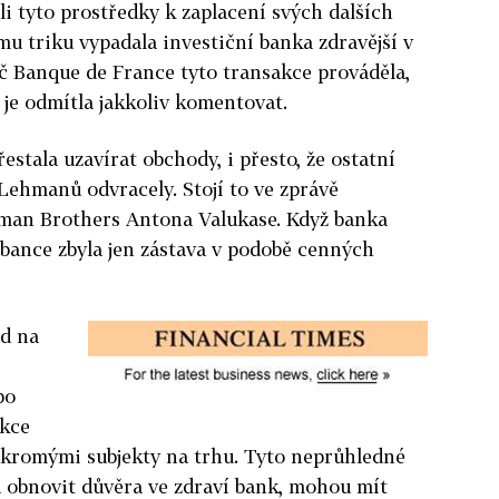
i tyto prostředky k zaplacení svých dalších
u triku vypadala investiční banka zdravější v
č Banque de France tyto transakce prováděla,
 je odmítla jakkoliv komentovat.
stala uzavírat obchody, i přesto, že ostatní
Lehmanů odvracely. Stojí to ve zprávě
hman Brothers Antona Valukase. Když banka
 bance zbyla jen zástava v podobě cenných
nd na
po
akce
oukromými subjekty na trhu. Tyto neprůhledné
 obnovit důvěra ve zdraví bank, mohou mít