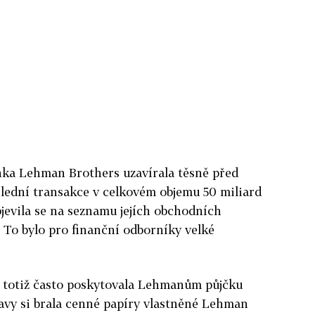
nka Lehman Brothers uzavírala těsně před
lední transakce v celkovém objemu 50 miliard
bjevila se na seznamu jejích obchodních
 To bylo pro finanční odborníky velké
 totiž často poskytovala Lehmanům půjčku
avy si brala cenné papíry vlastněné Lehman