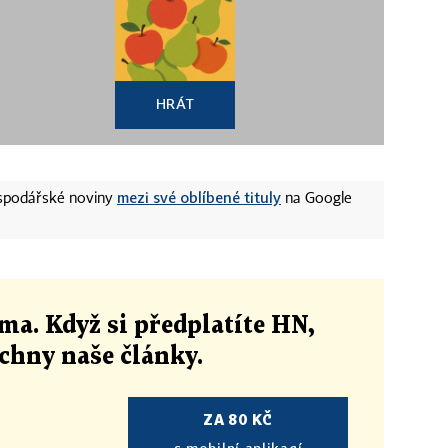
HRÁT
mezi své oblíbené tituly
ospodářské noviny
na Google
ma. Když si předplatíte HN,
echny naše články
.
ZA 80 KČ
s mobilní aplikací