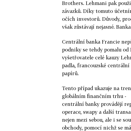
Brothers. Lehmani pak použil
závazků. Díky tomuto účetním
očích investorů. Důvody, pro
však zůstávají nejasné. Banka
Centrální banka Francie nepře
podniky se tehdy pomalu od 
vyšetřovatele celé kauzy Le
padla, francouzské centrální
papírů.
Tento případ ukazuje na tre
globálním finančním trhu -
centrální banky provádějí re
operace, swapy a další trans
nejen mezi sebou, ale i se s
obchody, pomocí nichž se má