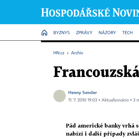
HOME
BYZNYS
ZPRÁVY
NÁZORY
TECH
HN.cz
›
Archiv
Francouzská
Henny Sender
11. 7. 2010 19:03 ▪ Aktualizováno ▪ 3 m
Pád americké banky vrhá st
nabízí i další případy zvlá