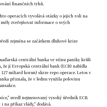
ování finančních trhů.
to operacích vyvolává otázky o jejich roli na
y měly zveřejňovat informace o svých
předí zejména se začátkem dluhové krize
maďarská centrální banka ve stínu paniky kvůli
 že jí Evropská centrální bank (ECB) nabídla
si 127 miliard korun) skrze repo operace. Letos v
nka přiznala, že v lednu využila polovinu
ansakce.
měsíce," uvedl nejmenovaný vysoký úředník ECB.
 i na příkaz vlády," dodává.