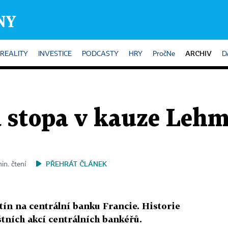
ARCHIV
REALITY
INVESTICE
PODCASTY
HRY
PročNe
D
 stopa v kauze Leh
PŘEHRÁT ČLÁNEK
in. čtení
ín na centrální banku Francie. Historie
štních akcí centrálních bankéřů.