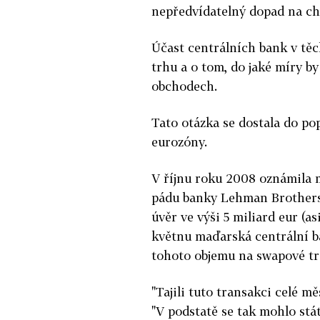
nepředvídatelný dopad na ch
Účast centrálních bank v těch
trhu a o tom, do jaké míry b
obchodech.
Tato otázka se dostala do po
eurozóny.
V říjnu roku 2008 oznámila 
pádu banky Lehman Brothers,
úvěr ve výši 5 miliard eur (a
květnu maďarská centrální ba
tohoto objemu na swapové tr
"Tajili tuto transakci celé 
"V podstatě se tak mohlo stát