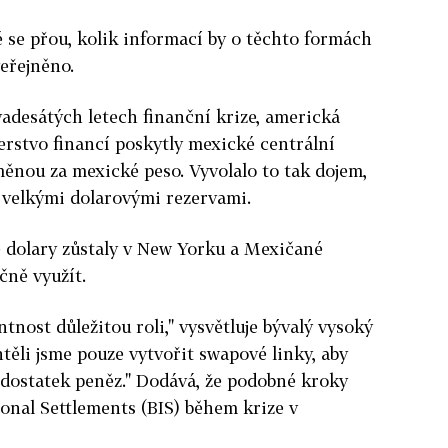
 se přou, kolik informací by o těchto formách
eřejněno.
adesátých letech finanční krize, americká
erstvo financí poskytly mexické centrální
ěnou za mexické peso. Vyvolalo to tak dojem,
 velkými dolarovými rezervami.
že dolary zůstaly v New Yorku a Mexičané
čně využít.
tnost důležitou roli," vysvětluje bývalý vysoký
ěli jsme pouze vytvořit swapové linky, aby
 dostatek peněz." Dodává, že podobné kroky
ional Settlements (BIS) během krize v