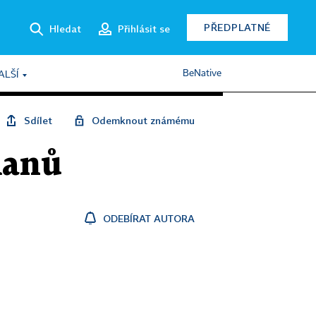
PŘEDPLATNÉ
Hledat
Přihlásit se
BeNative
ALŠÍ
Sdílet
Odemknout známému
manů
ODEBÍRAT AUTORA