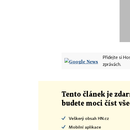
Přidejte si H
zprávách.
Tento článek
je
zdar
budete moci číst vš
Veškerý obsah HN.cz
Mobilní aplikace