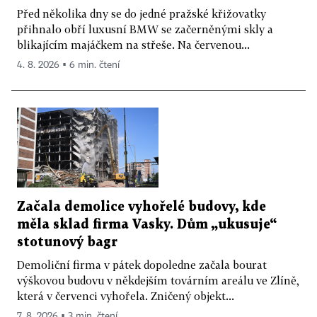
Před několika dny se do jedné pražské křižovatky
přihnalo obří luxusní BMW se začerněnými skly a
blikajícím majáčkem na střeše. Na červenou...
4. 8. 2026 ▪ 6 min. čtení
Začala demolice vyhořelé budovy, kde
měla sklad firma Vasky. Dům „ukusuje“
stotunový bagr
Demoliční firma v pátek dopoledne začala bourat
výškovou budovu v někdejším továrním areálu ve Zlíně,
která v červenci vyhořela. Zničený objekt...
7. 8. 2026 ▪ 3 min. čtení