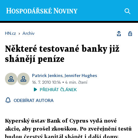
HN.cz
›
Archiv
Některé testované banky již
shánějí peníze
Patrick Jenkins
Jennifer Hughes
,
16. 7. 2010 10:14 ▪ 4 min. čtení
PŘEHRÁT ČLÁNEK
ODEBÍRAT AUTORA
Kyperský ústav Bank of Cyprus vydá nové
akcie, aby prošel zkouškou. Po zveřejnění testů
budou čerstvý kapitál shánět i další domy.