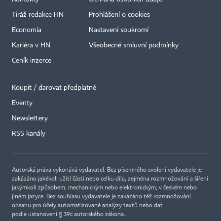
Tiráž redakce HN
Prohlášení o cookies
Economia
Nastavení soukromí
Kariéra v HN
Všeobecné smluvní podmínky
Ceník inzerce
Koupit / darovat předplatné
Eventy
Newslettery
×
RSS kanály
Autorská práva vykonává vydavatel. Bez písemného svolení vydavatele je
zakázáno jakékoli užití částí nebo celku díla, zejména rozmnožování a šíření
jakýmkoli způsobem, mechanickým nebo elektronickým, v českém nebo
jiném jazyce. Bez souhlasu vydavatele je zakázáno též rozmnožování
obsahu pro účely automatizované analýzy textů nebo dat
podle ustanovení § 39c autorského zákona.