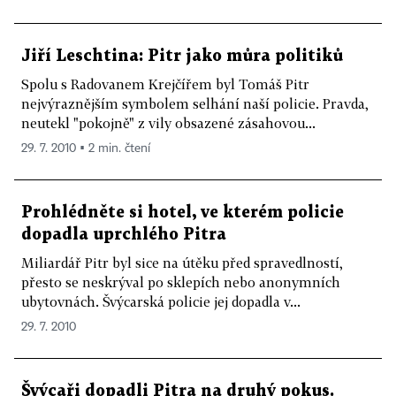
Jiří Leschtina: Pitr jako můra politiků
Spolu s Radovanem Krejčířem byl Tomáš Pitr
nejvýraznějším symbolem selhání naší policie. Pravda,
neutekl "pokojně" z vily obsazené zásahovou...
29. 7. 2010 ▪ 2 min. čtení
Prohlédněte si hotel, ve kterém policie
dopadla uprchlého Pitra
Miliardář Pitr byl sice na útěku před spravedlností,
přesto se neskrýval po sklepích nebo anonymních
ubytovnách. Švýcarská policie jej dopadla v...
29. 7. 2010
Švýcaři dopadli Pitra na druhý pokus.