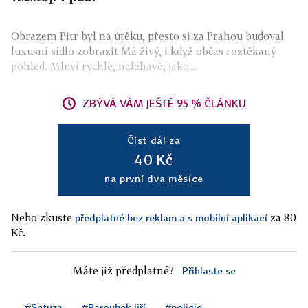
Obrazem Pitr byl na útěku, přesto si za Prahou budoval
luxusní sídlo zobrazit Má živý, i když občas roztěkaný
pohled. Mluví rychle, naléhavě, jako...
ZBÝVÁ VÁM JEŠTĚ 95 % ČLÁNKU
Číst dál za
40 Kč
na první dva měsíce
Nebo zkuste
za 80
předplatné bez reklam a s mobilní aplikací
Kč.
Máte již předplatné?
Přihlaste se
#Setuza
#Paroubek Jiří
#policie