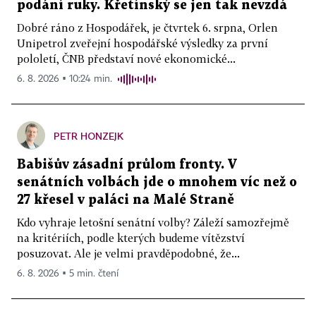
podání ruky. Křetínský se jen tak nevzdá
Dobré ráno z Hospodářek, je čtvrtek 6. srpna, Orlen
Unipetrol zveřejní hospodářské výsledky za první
pololetí, ČNB představí nové ekonomické...
6. 8. 2026 ▪ 10:24 min.
PETR HONZEJK
Babišův zásadní průlom fronty. V
senátních volbách jde o mnohem víc než o
27 křesel v paláci na Malé Straně
Kdo vyhraje letošní senátní volby? Záleží samozřejmě
na kritériích, podle kterých budeme vítězství
posuzovat. Ale je velmi pravděpodobné, že...
6. 8. 2026 ▪ 5 min. čtení