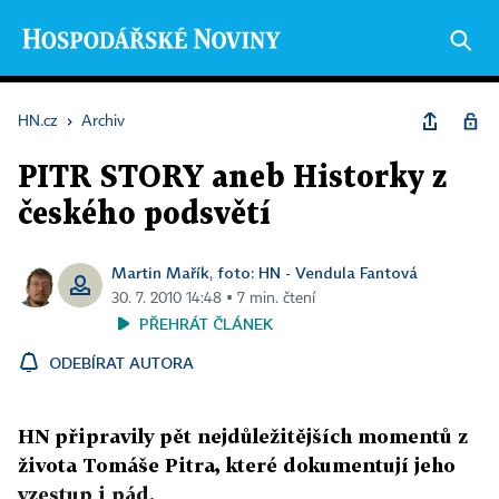
HN.cz
›
Archiv
PITR STORY aneb Historky z
českého podsvětí
Martin Mařík
foto: HN - Vendula Fantová
,
30. 7. 2010 14:48 ▪ 7 min. čtení
PŘEHRÁT ČLÁNEK
ODEBÍRAT AUTORA
HN připravily pět nejdůležitějších momentů z
života Tomáše Pitra, které dokumentují jeho
vzestup i pád.