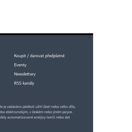
Koupit / darovat předplatné
Eventy
×
Newslettery
RSS kanály
je zakázáno jakékoli užití částí nebo celku díla,
bo elektronickým, v českém nebo jiném jazyce.
účely automatizované analýzy textů nebo dat