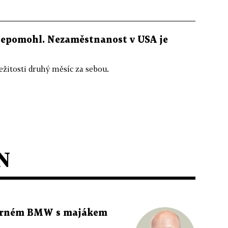
nepomohl. Nezaměstnanost v USA je
žitosti druhý měsíc za sebou.
N
 černém BMW s majákem