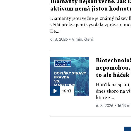
Diamanty nejsou věčné. Jak D
aktivum nemá jistou hodnot
Diamanty jsou věčné je známý název f
větší překvapení vyvolala zpráva o m
De...
6. 8. 2026 ▪ 4 min. čtení
Biotechnolo
nepomohou, 
to ale háček
Hořčík na spaní,
16:13
dnes skoro na vš
které z...
6. 8. 2026 ▪ 16:13 m