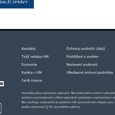
DALŠÍ ZPRÁVY
Kontakty
Ochrana osobních údajů
Tiráž redakce HN
Prohlášení o cookies
Economia
Nastavení soukromí
Kariéra v HN
Všeobecné smluvní podmínky
Ceník inzerce
Autorská práva vykonává vydavatel. Bez písemného svolení vydavatele 
zejména rozmnožování a šíření jakýmkoli způsobem, mechanickým ne
Bez souhlasu vydavatele je zakázáno též rozmnožování obsahu pro 
podle ustanovení § 39c autorského zákona.