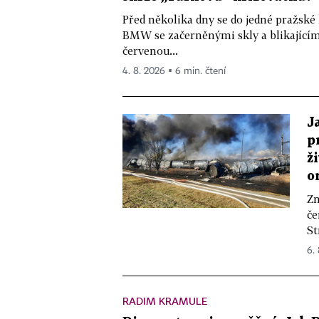
Před několika dny se do jedné pražské
BMW se začerněnými skly a blikající
červenou...
4. 8. 2026 ▪ 6 min. čtení
J
p
ž
o
Zn
če
St
6.
RADIM KRAMULE