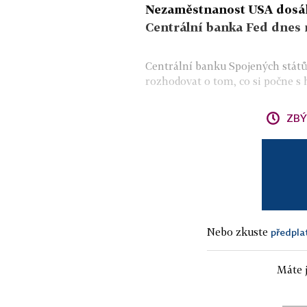
Nezaměstnanost USA dosáhl
Centrální banka Fed dnes 
Centrální banku Spojených států 
rozhodovat o tom, co si počne s
ZBÝ
Nebo zkuste
předpla
Máte j