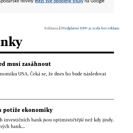
mezi své oblíbené tituly
ospodářské noviny
na Google
|
Předplatné HN+ je zcela bez reklam.
ánky
ed musí zasáhnout
nomiku USA. Čeká se, že dnes ho bude následovat
s potíže ekonomiky
h investičních bank jsou optimističtější než kdy jindy.
mých bank...