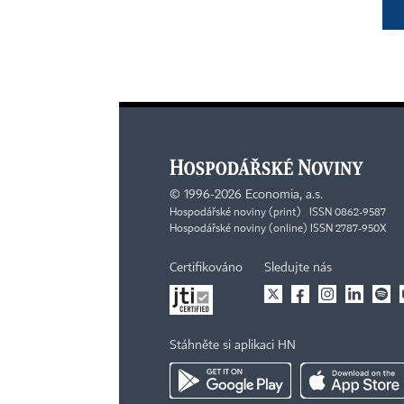
©
1996-2026
Economia, a.s.
Hospodářské noviny (print) ISSN 0862-9587
Hospodářské noviny (online) ISSN 2787-950X
Certifikováno
Sledujte nás
Stáhněte si aplikaci HN