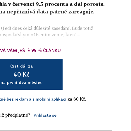
a v červenci 9,5 procenta a dál poroste.
na nepříznivá data patrně zareaguje.
(Fed) dnes čeká důležité zasedání. Bude totiž
 hospodářským oživením země, které...
VÁ VÁM JEŠTĚ 95 % ČLÁNKU
Číst dál za
40 Kč
na první dva měsíce
za 80 Kč.
tné bez reklam a s mobilní aplikací
iž předplatné?
Přihlaste se