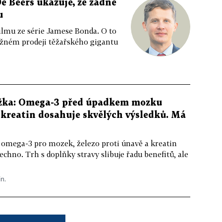
e Beers ukazuje, že žádné
u
ilmu ze série Jamese Bonda. O to
ožném prodeji těžařského gigantu
žka: Omega-3 před úpadkem mozku
kreatin dosahuje skvělých výsledků. Má
 omega-3 pro mozek, železo proti únavě a kreatin
echno. Trh s doplňky stravy slibuje řadu benefitů, ale
in.