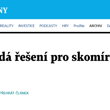
ARCHIV
REALITY
INVESTICE
PODCASTY
HRY
PročNe
D
dá řešení pro skomír
PŘEHRÁT ČLÁNEK