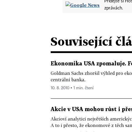
Přidejte si H
zprávách.
Související čl
Ekonomika USA zpomaluje. F
Goldman Sachs zhoršil výhled pro eko
centrální banka.
10. 8. 2010 ▪ 1 min. čtení
Akcie v USA mohou růst i pře
Akcioví analytici největších americkýc
A to i přesto, že ekonomové z těch sa