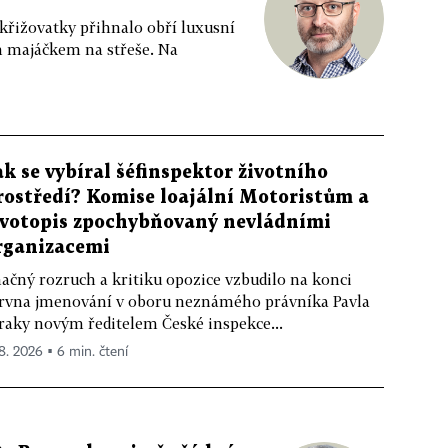
 křižovatky přihnalo obří luxusní
m majáčkem na střeše. Na
ak se vybíral šéfinspektor životního
rostředí? Komise loajální Motoristům a
ivotopis zpochybňovaný nevládními
rganizacemi
ačný rozruch a kritiku opozice vzbudilo na konci
rvna jmenování v oboru neznámého právníka Pavla
raky novým ředitelem České inspekce...
 8. 2026 ▪ 6 min. čtení