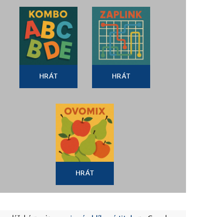
HRÁT
HRÁT
HRÁT