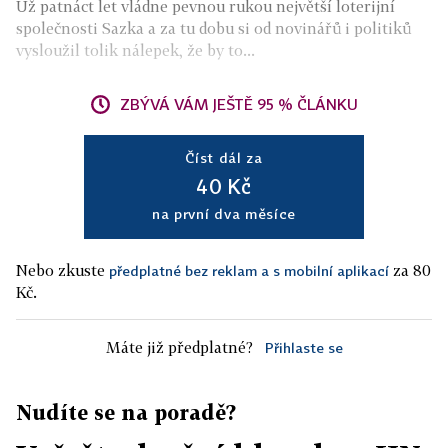
Už patnáct let vládne pevnou rukou největší loterijní
společnosti Sazka a za tu dobu si od novinářů i politiků
vysloužil tolik nálepek, že by to...
ZBÝVÁ VÁM JEŠTĚ 95 % ČLÁNKU
Číst dál za
40 Kč
na první dva měsíce
Nebo zkuste
za 80
předplatné bez reklam a s mobilní aplikací
Kč.
Máte již předplatné?
Přihlaste se
Nudíte se na poradě?