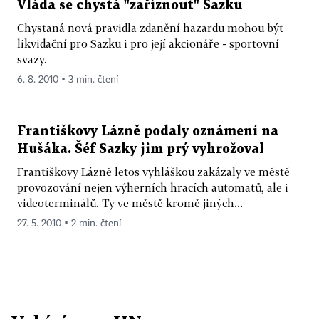
Vláda se chystá "zaříznout" Sazku
Chystaná nová pravidla zdanění hazardu mohou být
likvidační pro Sazku i pro její akcionáře - sportovní
svazy.
6. 8. 2010 ▪ 3 min. čtení
Františkovy Lázně podaly oznámení na
Hušáka. Šéf Sazky jim prý vyhrožoval
Františkovy Lázně letos vyhláškou zakázaly ve městě
provozování nejen výherních hracích automatů, ale i
videoterminálů. Ty ve městě kromě jiných...
27. 5. 2010 ▪ 2 min. čtení