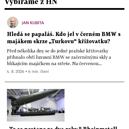
Vybíráme z HN
JAN KUBITA
Hledá se papaláš. Kdo jel v černém BMW s
majákem skrze „Turkovu“ křižovatku?
Před několika dny se do jedné pražské křižovatky
přihnalo obří luxusní BMW se začerněnými skly a
blikajícím majáčkem na střeše. Na červenou...
4. 8. 2026 ▪ 6 min. čtení