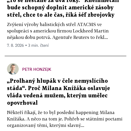
„To se nestane za dva roky.“ Rheinmetall
bude schopný doplnit americké zásoby
střel, chce to ale čas, říká šéf zbrojovky
Zvýšení výroby balistických střel ATACMS ve
spolupráci s americkou firmou Lockheed Martin
nějakou dobu potrvá. Agentuře Reuters to řekl...
7. 8. 2026 ▪ 3 min. čtení
PETR HONZEJK
„Prolhaný hlupák v čele nemyslícího
stáda“. Proč Milana Knížáka oslavuje
vláda vedená mužem, kterým umělec
opovrhoval
Někteří říkají, že to byl poslední happening Milana
Knížáka. A něco na tom je. Pohřeb se státními poctami
organizovaný těmi, kterými slavný...