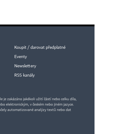
Koupit / darovat předplatné
Eventy
Newslettery
RSS kanály
je zakázáno jakékoli užití částí nebo celku díla,
bo elektronickým, v českém nebo jiném jazyce.
účely automatizované analýzy textů nebo dat