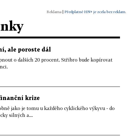
|
Předplatné HN+ je zcela bez reklam.
ánky
í, ale poroste dál
nout o dalších 20 procent. Stříbro bude kopírovat
nci.
finanční krize
dobně jako je tomu u každého cyklického výkyvu - do
ky silných a...