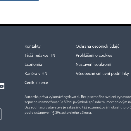
Kontakty
Ochrana osobních údajů
Tiráž redakce HN
Prohlášení o cookies
Economia
Nastavení soukromí
Kariéra v HN
Všeobecné smluvní podmínky
Ceník inzerce
Autorská práva vykonává vydavatel. Bez písemného svolení vydavatele 
zejména rozmnožování a šíření jakýmkoli způsobem, mechanickým ne
Bez souhlasu vydavatele je zakázáno též rozmnožování obsahu pro 
podle ustanovení § 39c autorského zákona.