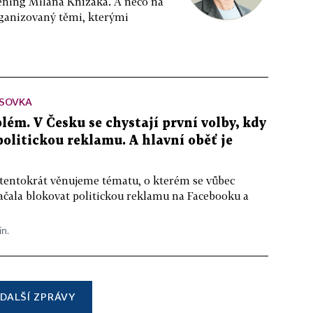
ppening Milana Knížáka. A něco na
rganizovaný těmi, kterými
SOVKA
lém. V Česku se chystají první volby, kdy
 politickou reklamu. A hlavní oběť je
 tentokrát věnujeme tématu, o kterém se vůbec
ačala blokovat politickou reklamu na Facebooku a
in.
DALŠÍ ZPRÁVY