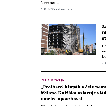
červenou...
4. 8. 2026 ▪ 6 min. čtení
Z
m
s
De
vý
kt
7.
PETR HONZEJK
„Prolhaný hlupák v čele nemy
Milana Knížáka oslavuje vlá
umělec opovrhoval