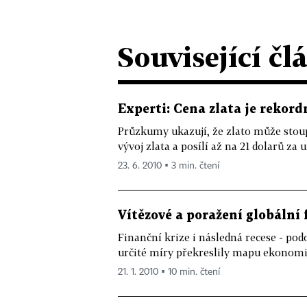
Související čl
Experti: Cena zlata je rekordn
Průzkumy ukazují, že zlato může stoup
vývoj zlata a posílí až na 21 dolarů za u
23. 6. 2010 ▪ 3 min. čtení
Vítězové a poražení globální 
Finanční krize i následná recese - po
určité míry překreslily mapu ekonomic
21. 1. 2010 ▪ 10 min. čtení