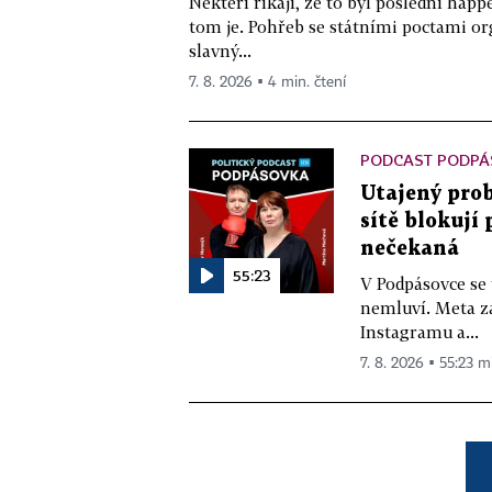
Někteří říkají, že to byl poslední ha
tom je. Pohřeb se státními poctami o
slavný...
7. 8. 2026 ▪ 4 min. čtení
PODCAST PODPÁ
Utajený prob
sítě blokují
nečekaná
55:23
V Podpásovce se
nemluví. Meta z
Instagramu a...
7. 8. 2026 ▪ 55:23 m