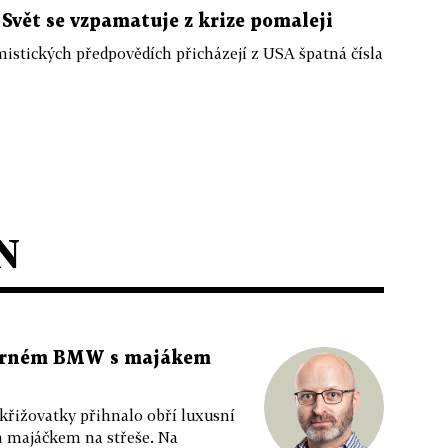
vět se vzpamatuje z krize pomaleji
stických předpovědích přicházejí z USA špatná čísla
N
 černém BMW s majákem
 křižovatky přihnalo obří luxusní
m majáčkem na střeše. Na