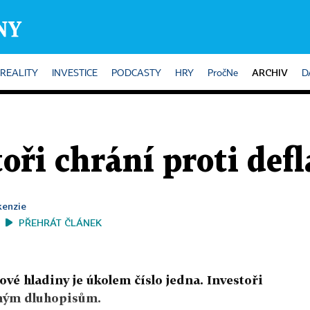
ARCHIV
REALITY
INVESTICE
PODCASTY
HRY
PročNe
D
oři chrání proti defla
enzie
PŘEHRÁT ČLÁNEK
ové hladiny je úkolem číslo jedna. Investoři
vaným dluhopisům.