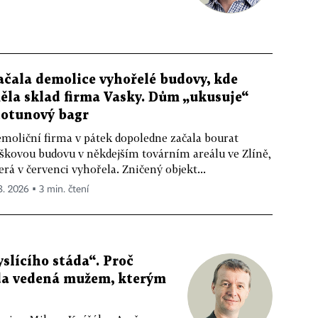
ačala demolice vyhořelé budovy, kde
ěla sklad firma Vasky. Dům „ukusuje“
totunový bagr
moliční firma v pátek dopoledne začala bourat
škovou budovu v někdejším továrním areálu ve Zlíně,
erá v červenci vyhořela. Zničený objekt...
 8. 2026 ▪ 3 min. čtení
slícího stáda“. Proč
da vedená mužem, kterým