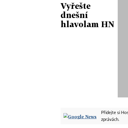
Vyřešte
dnešní
hlavolam HN
Přidejte si H
zprávách.