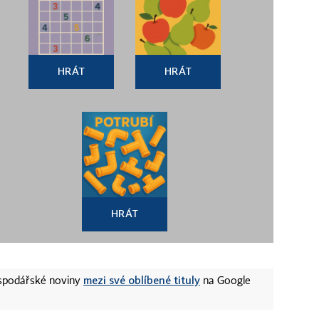
HRÁT
HRÁT
HRÁT
mezi své oblíbené tituly
ospodářské noviny
na Google