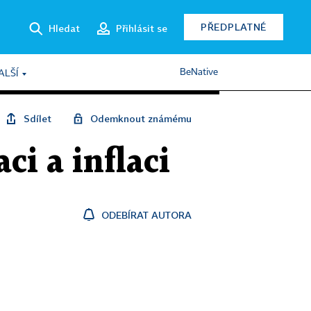
PŘEDPLATNÉ
Hledat
Přihlásit se
BeNative
ALŠÍ
Sdílet
Odemknout známému
ci a inflaci
ODEBÍRAT AUTORA