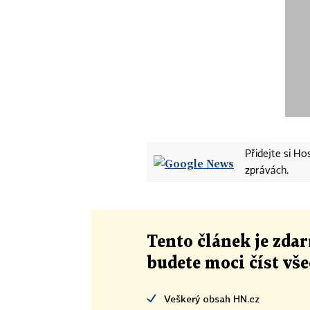
Přidejte si H
zprávách.
Tento článek
je
zdar
budete moci číst vš
Veškerý obsah HN.cz