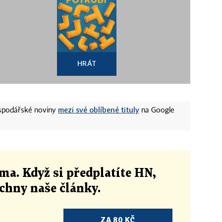
HRÁT
mezi své oblíbené tituly
ospodářské noviny
na Google
ma. Když si předplatíte HN,
echny naše články
.
ZA 80 KČ