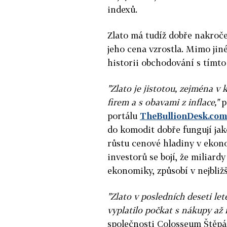
indexů.
Zlato má tudíž dobře nakroč
jeho cena vzrostla. Mimo jin
historii obchodování s tímto
"Zlato je jistotou, zejména v
firem a s obavami z inflace,"
p
portálu
TheBullionDesk.com
do komodit dobře fungují jak
růstu cenové hladiny v ekonom
investorů se bojí, že miliardy
ekonomiky, způsobí v nejbližš
"Zlato v posledních deseti le
vyplatilo počkat s nákupy až n
společnosti Colosseum Štěpá