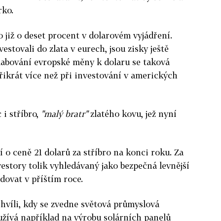
rko.
o již o deset procent v dolarovém vyjádření.
vestovali do zlata v eurech, jsou zisky ještě
slabování evropské měny k dolaru se taková
třikrát více než při investování v amerických
i stříbro,
"malý bratr"
zlatého kovu, jež nyní
 ceně 21 dolarů za stříbro na konci roku. Za
vestory tolik vyhledávaný jako bezpečná levnější
dovat v příštím roce.
 chvíli, kdy se zvedne světová průmyslová
oužívá například na výrobu solárních panelů