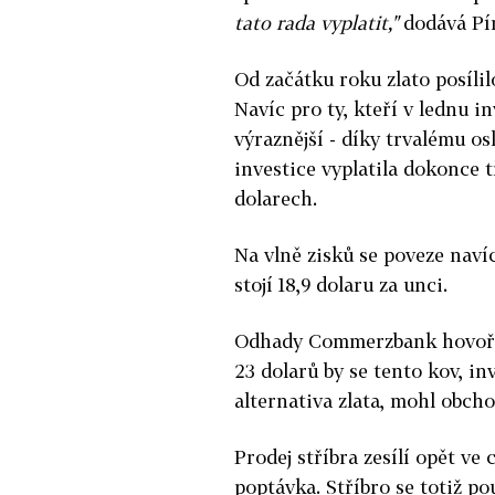
tato rada vyplatit,"
dodává Pí
Od začátku roku zlato posílil
Navíc pro ty, kteří v lednu in
výraznější - díky trvalému o
investice vyplatila dokonce 
dolarech.
Na vlně zisků se poveze navíc 
stojí 18,9 dolaru za unci.
Odhady Commerzbank hovoří o
23 dolarů by se tento kov, in
alternativa zlata, mohl obcho
Prodej stříbra zesílí opět ve
poptávka. Stříbro se totiž p