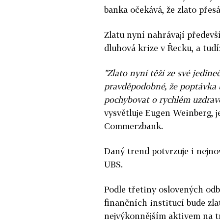
banka očekává, že zlato přes
Zlatu nyní nahrávají předev
dluhová krize v Řecku, a tud
"Zlato nyní těží ze své jedin
pravděpodobné, že poptávka b
pochybovat o rychlém uzdrave
vysvětluje Eugen Weinberg, 
Commerzbank.
Daný trend potvrzuje i nejn
UBS.
Podle třetiny oslovených odb
finančních institucí bude zl
nejvýkonnějším aktivem na t