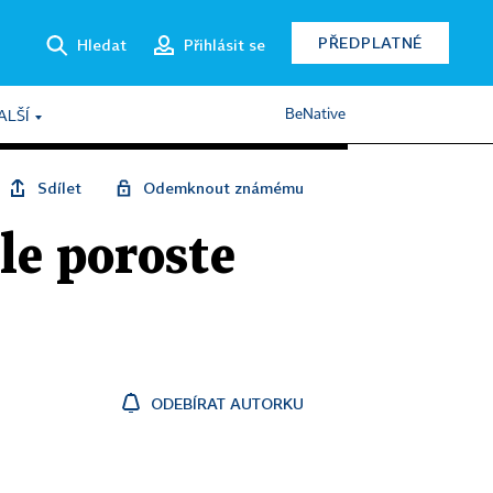
PŘEDPLATNÉ
Hledat
Přihlásit se
BeNative
ALŠÍ
Sdílet
Odemknout známému
ale poroste
ODEBÍRAT AUTORKU