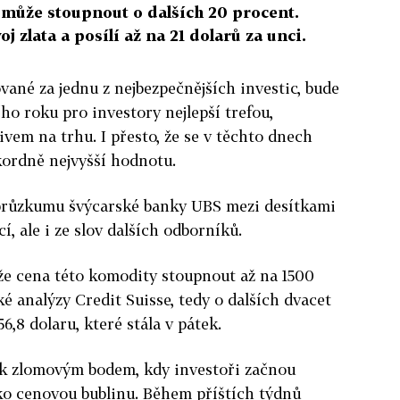
 může stoupnout o dalších 20 procent.
j zlata a posílí až na 21 dolarů za unci.
vané za jednu z nejbezpečnějších investic, bude
ího roku pro investory nejlepší trefou,
vem na trhu. I přesto, že se v těchto dnech
kordně nejvyšší hodnotu.
 průzkumu švýcarské banky UBS mezi desítkami
í, ale i ze slov dalších odborníků.
e cena této komodity stoupnout až na 1500
é analýzy Credit Suisse, tedy o dalších dvacet
,8 dolaru, které stála v pátek.
ak zlomovým bodem, kdy investoři začnou
ko cenovou bublinu. Během příštích týdnů