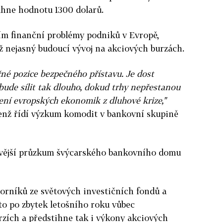
áhne hodnotu 1300 dolarů.
ším finanční problémy podniků v Evropě,
íž nejasný budoucí vývoj na akciových burzách.
ečné pozice bezpečného přístavu. Je dost
ude sílit tak dlouho, dokud trhy nepřestanou
ní evropských ekonomik z dluhové krize,"
jenž řídí výzkum komodit v bankovní skupině
ovější průzkum švýcarského bankovního domu
orníků ze světových investičních fondů a
ato po zbytek letošního roku vůbec
rzích a předstihne tak i výkony akciových