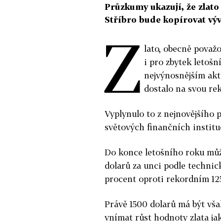
Průzkumy ukazují, že zlato
Stříbro bude kopírovat vývo
Z
lato, obecně považo
i pro zbytek letošn
nejvýnosnějším akti
dostalo na svou re
Vyplynulo to z nejnovějšího
světových finančních instituc
Do konce letošního roku můž
dolarů za unci podle technick
procent oproti rekordním 1256
Právě 1500 dolarů má být vš
vnímat růst hodnoty zlata ja