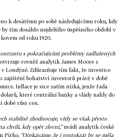
eno k desátému po sobě následujícímu roku, kdy
é by tím dosáhlo nejdelšího úspěšného období v
 kovem od roku 1920.
 kontrastu s pokračujícími problémy zadlužených
otvrzuje rovněž analytik James Moore z
v Londýně. Zdůrazňuje tím fakt, že investice
o zajištění bohatství investorů právě v době
ice. Inflace je sice zatím nízká, jenže řada
 dolarů, které centrální banky a vlády nalily do
í době růst cen.
tech stabilně zhodnocuje, vždy se však přesto
a chvíli, kdy opět zlevní,"
uvádí analytik české
n Pírko.
"Očekáváme, že i tentokrát by se měla