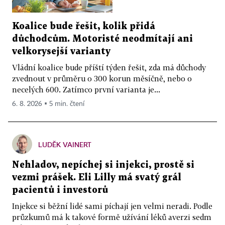
Koalice bude řešit, kolik přidá
důchodcům. Motoristé neodmítají ani
velkorysejší varianty
Vládní koalice bude příští týden řešit, zda má důchody
zvednout v průměru o 300 korun měsíčně, nebo o
necelých 600. Zatímco první varianta je...
6. 8. 2026 ▪ 5 min. čtení
LUDĚK VAINERT
Nehladov, nepíchej si injekci, prostě si
vezmi prášek. Eli Lilly má svatý grál
pacientů i investorů
Injekce si běžní lidé sami píchají jen velmi neradi. Podle
průzkumů má k takové formě užívání léků averzi sedm