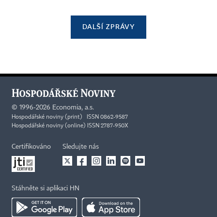
DALŠÍ ZPRÁVY
©
1996-2026
Economia, a.s.
Hospodářské noviny (print) ISSN 0862-9587
Hospodářské noviny (online) ISSN 2787-950X
Certifikováno
Sledujte nás
Stáhněte si aplikaci HN