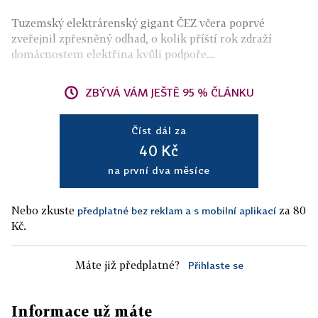
Tuzemský elektrárenský gigant ČEZ včera poprvé
zveřejnil zpřesněný odhad, o kolik příští rok zdraží
domácnostem elektřina kvůli podpoře...
ZBÝVÁ VÁM JEŠTĚ 95 % ČLÁNKU
Číst dál za
40 Kč
na první dva měsíce
Nebo zkuste
za 80
předplatné bez reklam a s mobilní aplikací
Kč.
Máte již předplatné?
Přihlaste se
Informace už máte