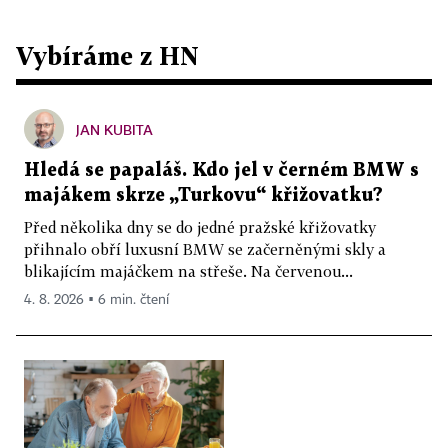
Vybíráme z HN
JAN KUBITA
Hledá se papaláš. Kdo jel v černém BMW s
majákem skrze „Turkovu“ křižovatku?
Před několika dny se do jedné pražské křižovatky
přihnalo obří luxusní BMW se začerněnými skly a
blikajícím majáčkem na střeše. Na červenou...
4. 8. 2026 ▪ 6 min. čtení