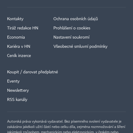
Kontakty
Ochrana osobních údajů
Tiráž redakce HN
Prohlášení o cookies
Economia
Nastavení soukromí
Kariéra v HN
Všeobecné smluvní podmínky
Ceník inzerce
Koupit / darovat předplatné
Eventy
Newslettery
RSS kanály
Autorská práva vykonává vydavatel. Bez písemného svolení vydavatele je
zakázáno jakékoli užití částí nebo celku díla, zejména rozmnožování a šíření
jakýmkoli způsobem, mechanickým nebo elektronickým, v českém nebo