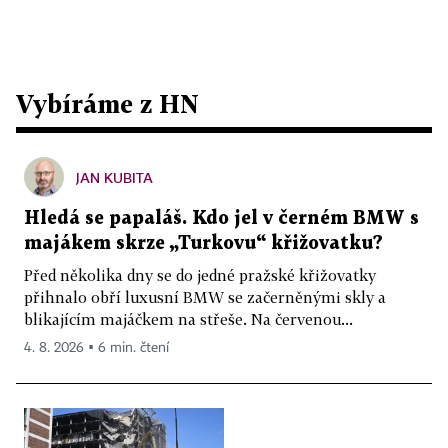
Vybíráme z HN
JAN KUBITA
Hledá se papaláš. Kdo jel v černém BMW s
majákem skrze „Turkovu“ křižovatku?
Před několika dny se do jedné pražské křižovatky
přihnalo obří luxusní BMW se začerněnými skly a
blikajícím majáčkem na střeše. Na červenou...
4. 8. 2026 ▪ 6 min. čtení