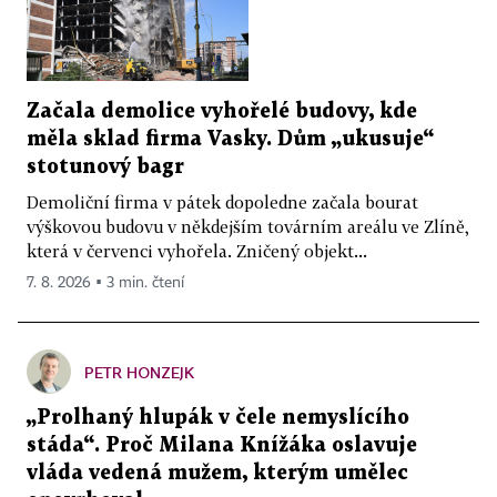
Začala demolice vyhořelé budovy, kde
měla sklad firma Vasky. Dům „ukusuje“
stotunový bagr
Demoliční firma v pátek dopoledne začala bourat
výškovou budovu v někdejším továrním areálu ve Zlíně,
která v červenci vyhořela. Zničený objekt...
7. 8. 2026 ▪ 3 min. čtení
PETR HONZEJK
„Prolhaný hlupák v čele nemyslícího
stáda“. Proč Milana Knížáka oslavuje
vláda vedená mužem, kterým umělec