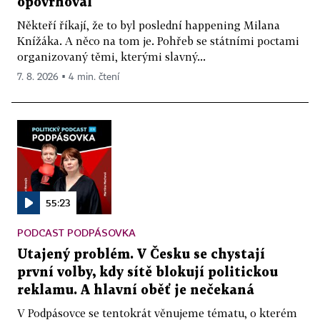
opovrhoval
Někteří říkají, že to byl poslední happening Milana
Knížáka. A něco na tom je. Pohřeb se státními poctami
organizovaný těmi, kterými slavný...
7. 8. 2026 ▪ 4 min. čtení
55:23
PODCAST PODPÁSOVKA
Utajený problém. V Česku se chystají
první volby, kdy sítě blokují politickou
reklamu. A hlavní oběť je nečekaná
V Podpásovce se tentokrát věnujeme tématu, o kterém