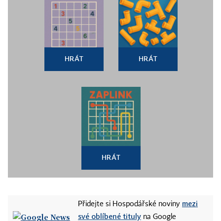
HRÁT
HRÁT
HRÁT
mezi
Přidejte si Hospodářské noviny
své oblíbené tituly
na Google