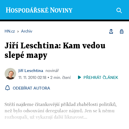
HN.cz
›
Archiv
Jiří Leschtina: Kam vedou
slepé mapy
Jiří Leschtina
novinář
PŘEHRÁT ČLÁNEK
11. 11. 2010 02:18 ▪ 2 min. čtení
ODEBÍRAT AUTORA
Stěží najdeme čítankovější příklad zbabělosti politiků,
než bylo odsouvání deregulace nájmů. Jen se k němu
rozhoupali, už vykazují další liknavost...