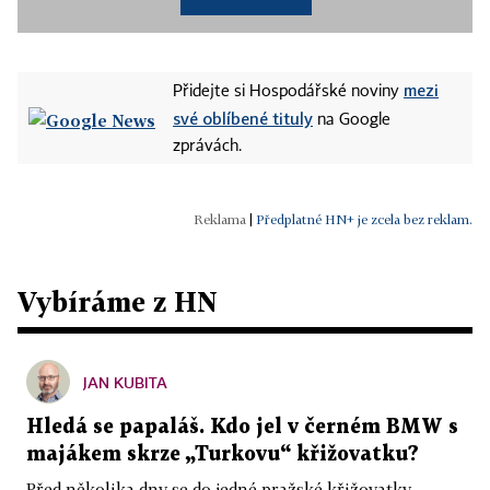
mezi
Přidejte si Hospodářské noviny
své oblíbené tituly
na Google
zprávách.
|
Předplatné HN+ je zcela bez reklam.
Vybíráme z HN
JAN KUBITA
Hledá se papaláš. Kdo jel v černém BMW s
majákem skrze „Turkovu“ křižovatku?
Před několika dny se do jedné pražské křižovatky