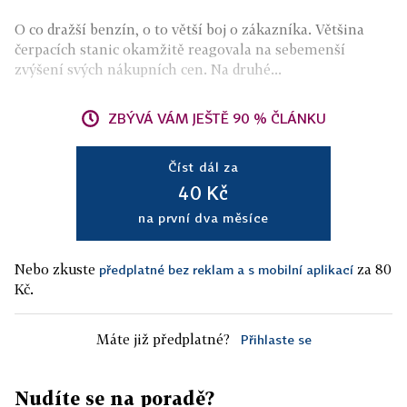
O co dražší benzín, o to větší boj o zákazníka. Většina
čerpacích stanic okamžitě reagovala na sebemenší
zvýšení svých nákupních cen. Na druhé...
ZBÝVÁ VÁM JEŠTĚ 90 % ČLÁNKU
Číst dál za
40 Kč
na první dva měsíce
Nebo zkuste
za 80
předplatné bez reklam a s mobilní aplikací
Kč.
Máte již předplatné?
Přihlaste se
Nudíte se na poradě?