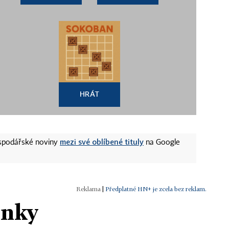
HRÁT
mezi své oblíbené tituly
ospodářské noviny
na Google
|
Předplatné HN+ je zcela bez reklam.
ánky