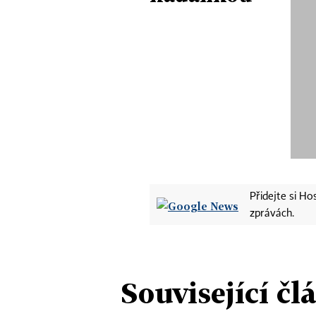
Přidejte si H
zprávách.
Související čl