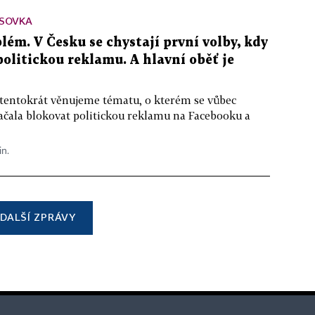
SOVKA
lém. V Česku se chystají první volby, kdy
 politickou reklamu. A hlavní oběť je
 tentokrát věnujeme tématu, o kterém se vůbec
ačala blokovat politickou reklamu na Facebooku a
in.
DALŠÍ ZPRÁVY