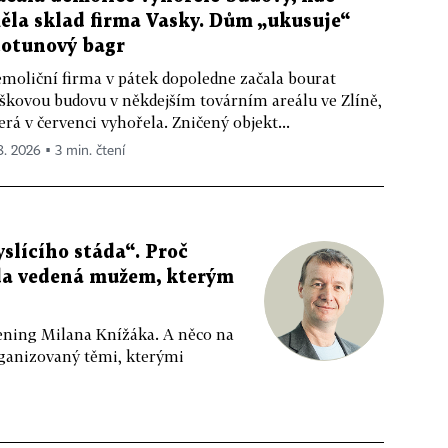
ěla sklad firma Vasky. Dům „ukusuje“
totunový bagr
moliční firma v pátek dopoledne začala bourat
škovou budovu v někdejším továrním areálu ve Zlíně,
erá v červenci vyhořela. Zničený objekt...
 8. 2026 ▪ 3 min. čtení
slícího stáda“. Proč
da vedená mužem, kterým
ppening Milana Knížáka. A něco na
rganizovaný těmi, kterými