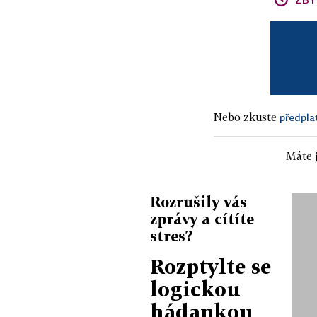
Nebo zkuste
předpla
Máte j
Rozrušily vás
zprávy a cítíte
stres?
Rozptylte se
logickou
hádankou