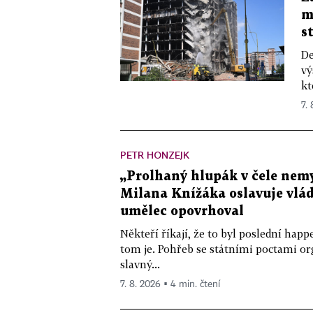
m
s
De
vý
kt
7.
PETR HONZEJK
„Prolhaný hlupák v čele nemy
Milana Knížáka oslavuje vlá
umělec opovrhoval
Někteří říkají, že to byl poslední ha
tom je. Pohřeb se státními poctami o
slavný...
7. 8. 2026 ▪ 4 min. čtení