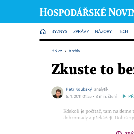
HOME
BYZNYS
ZPRÁVY
NÁZORY
TECH
HN.cz
›
Archiv
Zkuste to be
Petr Koubský
analytik
PŘ
6. 1. 2011 01:55 ▪ 3 min. čtení
Kdekoli je počítač, tam najdeme 
dohromady a překážejí. Dobrá zpr
ZBÝ