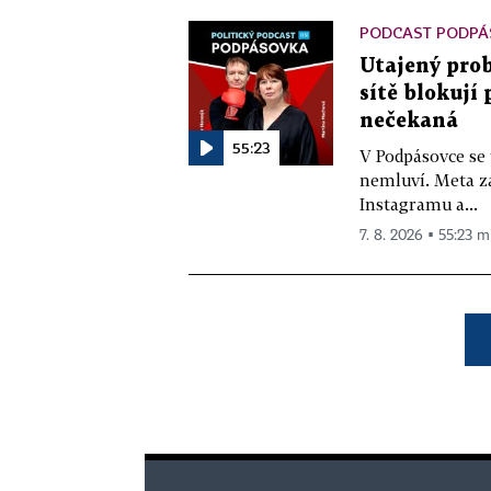
PODCAST PODPÁ
Utajený prob
sítě blokují
nečekaná
55:23
V Podpásovce se
nemluví. Meta z
Instagramu a...
7. 8. 2026 ▪ 55:23 m