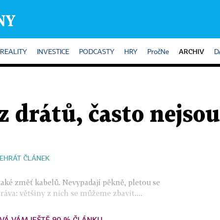
ARCHIV
REALITY
INVESTICE
PODCASTY
HRY
PročNe
D
z drátů, často nejso
EHRÁT ČLÁNEK
také změť kabelů. Nevypadají pěkně, pletou se
áva: většiny z nich se můžeme zbavit....
VÁ VÁM JEŠTĚ 90 % ČLÁNKU