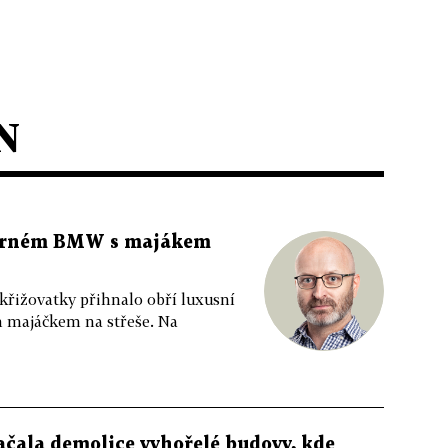
N
 černém BMW s majákem
 křižovatky přihnalo obří luxusní
m majáčkem na střeše. Na
ačala demolice vyhořelé budovy, kde