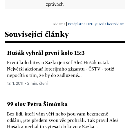
zprávách.
|
Předplatné HN+ je zcela bez reklam.
Související články
Hušák vyhrál první kolo 15:3
První kolo bitvy o Sazku její šéf Aleš Hušák ustál.
Největší akcionář loterijního gigantu - ČSTV - totiž
nepočítá s tím, že by do zadlužené...
13. 1. 2011 ▪ 2 min. čtení
99 slov Petra Šimůnka
Bez lidí, kteří vám věří nebo jsou vám bezmezně
oddáni, jste předem svou věc prohráli. Tak pravil Aleš
Hušák a nechal to vytesat do kovu v Sazka...