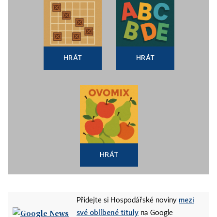
HRÁT
HRÁT
HRÁT
mezi
Přidejte si Hospodářské noviny
své oblíbené tituly
na Google