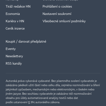
Tiráž redakce HN
Prohlášení o cookies
Economia
Nastavení soukromí
Kariéra v HN
Všeobecné smluvní podmínky
Ceník inzerce
Koupit / darovat předplatné
Eventy
Newslettery
RSS kanály
Autorská práva vykonává vydavatel. Bez písemného svolení vydavatele je
zakázáno jakékoli užití částí nebo celku díla, zejména rozmnožování a šíření
jakýmkoli způsobem, mechanickým nebo elektronickým, v českém nebo
jiném jazyce. Bez souhlasu vydavatele je zakázáno též rozmnožování
obsahu pro účely automatizované analýzy textů nebo dat
podle ustanovení § 39c autorského zákona.