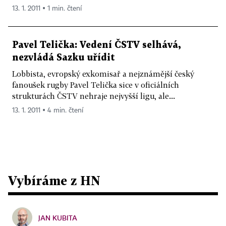
13. 1. 2011 ▪ 1 min. čtení
Pavel Telička: Vedení ČSTV selhává,
nezvládá Sazku uřídit
Lobbista, evropský exkomisař a nejznámější český
fanoušek rugby Pavel Telička sice v oficiálních
strukturách ČSTV nehraje nejvyšší ligu, ale...
13. 1. 2011 ▪ 4 min. čtení
Vybíráme z HN
JAN KUBITA