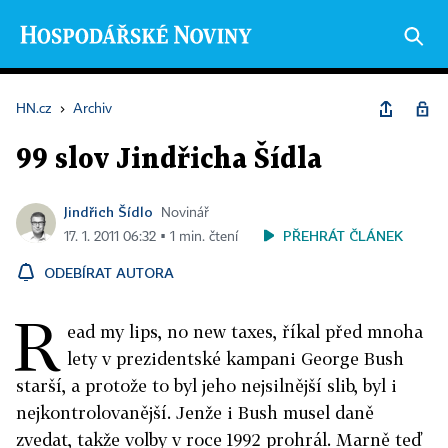
HN.cz
›
Archiv
99 slov Jindřicha Šídla
Jindřich Šídlo
Novinář
PŘEHRÁT ČLÁNEK
17. 1. 2011 06:32 ▪ 1 min. čtení
ODEBÍRAT AUTORA
R
ead my lips, no new taxes, říkal před mnoha
lety v prezidentské kampani George Bush
starší, a protože to byl jeho nejsilnější slib, byl i
nejkontrolovanější. Jenže i Bush musel daně
zvedat, takže volby v roce 1992 prohrál. Marně teď