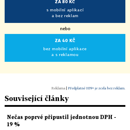
ZA 80 KČ
s mobilní aplikací
a bez reklam
nebo
ZA 40 KČ
bez mobilní aplikace
a s reklamou
|
Předplatné HN+ je zcela bez reklam.
Související články
Nečas poprvé připustil jednotnou DPH -
19 %