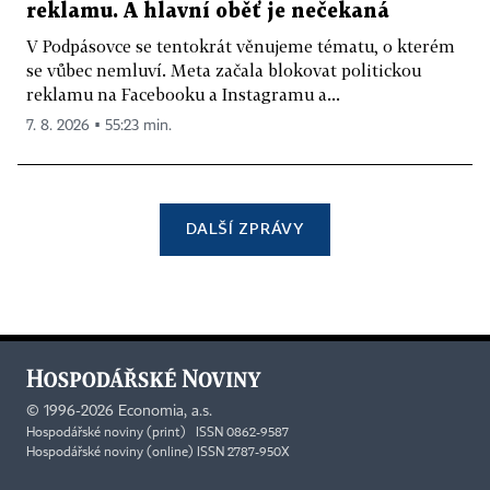
reklamu. A hlavní oběť je nečekaná
V Podpásovce se tentokrát věnujeme tématu, o kterém
se vůbec nemluví. Meta začala blokovat politickou
reklamu na Facebooku a Instagramu a...
7. 8. 2026 ▪ 55:23 min.
DALŠÍ ZPRÁVY
©
1996-2026
Economia, a.s.
Hospodářské noviny (print) ISSN 0862-9587
Hospodářské noviny (online) ISSN 2787-950X