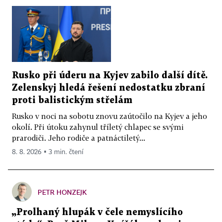
Rusko při úderu na Kyjev zabilo další dítě.
Zelenskyj hledá řešení nedostatku zbraní
proti balistickým střelám
Rusko v noci na sobotu znovu zaútočilo na Kyjev a jeho
okolí. Při útoku zahynul tříletý chlapec se svými
prarodiči. Jeho rodiče a patnáctiletý...
8. 8. 2026 ▪ 3 min. čtení
PETR HONZEJK
„Prolhaný hlupák v čele nemyslícího