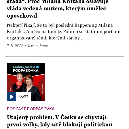
stáda“. Proč Milana Knížáka oslavuje
vláda vedená mužem, kterým umělec
opovrhoval
Někteří říkají, že to byl poslední happening Milana
Knížáka. A něco na tom je. Pohřeb se státními poctami
organizovaný těmi, kterými slavný...
7. 8. 2026 ▪ 4 min. čtení
55:23
PODCAST PODPÁSOVKA
Utajený problém. V Česku se chystají
první volby, kdy sítě blokují politickou