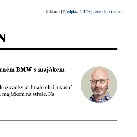
|
Předplatné HN+ je zcela bez reklam.
N
 černém BMW s majákem
 křižovatky přihnalo obří luxusní
m majáčkem na střeše. Na