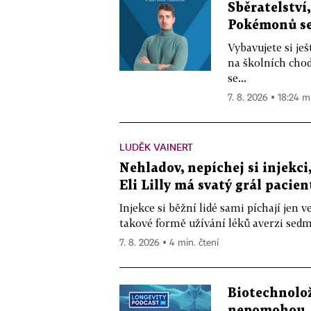
Sběratelství
Pokémonů se 
Vybavujete si je
na školních chod
se...
7. 8. 2026 ▪ 18:24 m
LUDĚK VAINERT
Nehladov, nepíchej si injekci,
Eli Lilly má svatý grál pacien
Injekce si běžní lidé sami píchají jen
takové formě užívání léků averzi sedm 
7. 8. 2026 ▪ 4 min. čtení
Biotechnolo
nepomohou, 