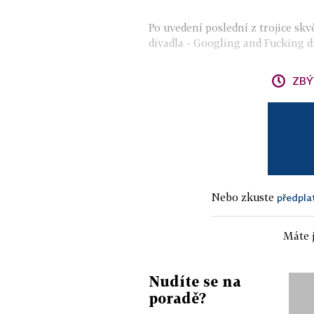
Po uvedení poslední z trojice sk
divadla - Googling and Fucking d
ZBÝ
Nebo zkuste
předpla
Máte j
Nudíte se na
poradě?