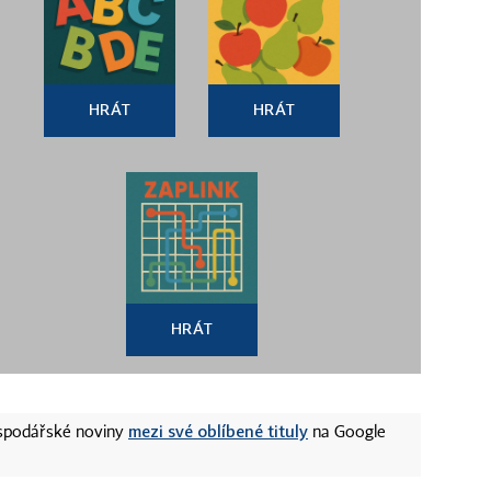
HRÁT
HRÁT
HRÁT
mezi své oblíbené tituly
ospodářské noviny
na Google