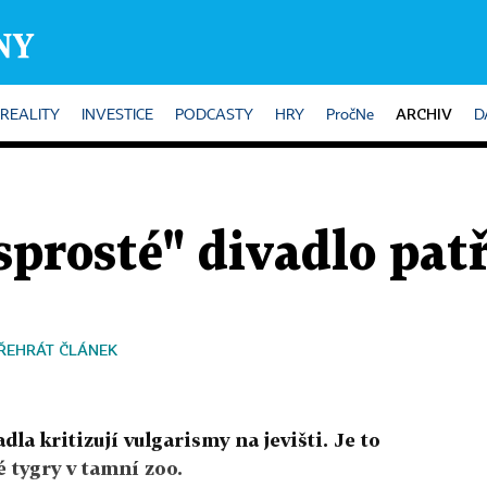
ARCHIV
REALITY
INVESTICE
PODCASTY
HRY
PročNe
D
sprosté" divadlo patř
ŘEHRÁT ČLÁNEK
dla kritizují vulgarismy na jevišti. Je to
é tygry v tamní zoo.