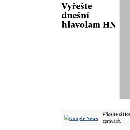
Vyřešte
dnešní
hlavolam HN
Přidejte si H
zprávách.