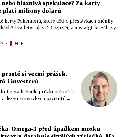
, nebo bláznivá spekulace? Za karty
platí miliony dolarů
ště karty Pokémonů, které děti o přestávkách měnily
bách? Hra letos slaví 30. výročí, z nostalgické zábavy
in.
 prostě si vezmi prášek.
tů i investorů
 velmi neradi. Podle průzkumů má k
z deseti amerických pacientů....
žka: Omega-3 před úpadkem mozku
kreatin dosahuje skvělých výsledků. Má