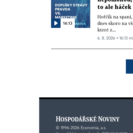
to ale háček
Hořčík na spaní,
16:13
dnes skoro na vš
které z...
6. 8. 2026 ▪ 16:13 m
©
1996-2026
Economia, a.s.