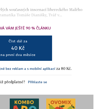
vělých současných inscenací libereckého Malého
ramatika Tomáše Dianišky, Tvář v...
VÁ VÁM JEŠTĚ 90 % ČLÁNKU
Číst dál za
40 Kč
na první dva měsíce
za 80 Kč.
tné bez reklam a s mobilní aplikací
iž předplatné?
Přihlaste se