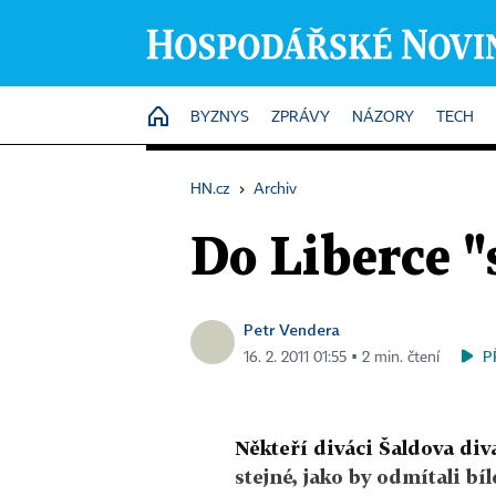
HOME
BYZNYS
ZPRÁVY
NÁZORY
TECH
HN.cz
›
Archiv
Do Liberce "
Petr Vendera
P
16. 2. 2011 01:55 ▪ 2 min. čtení
Někteří diváci Šaldova diva
stejné, jako by odmítali bíl