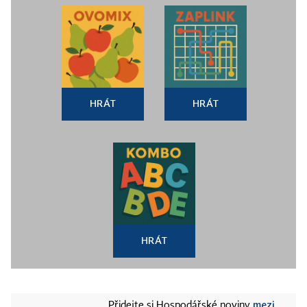
HRÁT
HRÁT
HRÁT
mezi
Přidejte si Hospodářské noviny