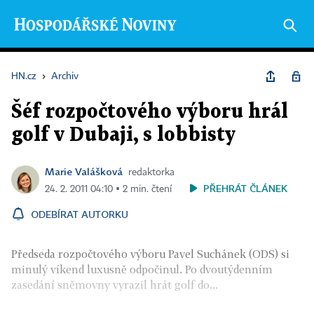
HN.cz
›
Archiv
Šéf rozpočtového výboru hrál
golf v Dubaji, s lobbisty
Marie Valášková
redaktorka
PŘEHRÁT ČLÁNEK
24. 2. 2011 04:10 ▪ 2 min. čtení
ODEBÍRAT AUTORKU
Předseda rozpočtového výboru Pavel Suchánek (ODS) si
minulý víkend luxusně odpočinul. Po dvoutýdenním
zasedání sněmovny vyrazil hrát golf do...