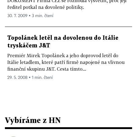
DOKUMENT Firma ČEZ se rozhodla vysvětlit, proč její
ředitel potkal na dovolené politiky.
30. 7. 2009 ▪ 3 min. čtení
Topolánek letěl na dovolenou do Itálie
tryskáčem J&T
Premiér Mirek Topolánek a jeho doprovod letěl do
Itálie letadlem, které patří firmě napojené na vlivnou
finanční skupinu J&T. Cesta tímto...
29. 5. 2008 ▪ 1 min. čtení
Vybíráme z HN