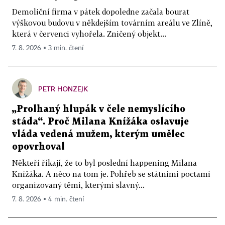
Demoliční firma v pátek dopoledne začala bourat
výškovou budovu v někdejším továrním areálu ve Zlíně,
která v červenci vyhořela. Zničený objekt...
7. 8. 2026 ▪ 3 min. čtení
PETR HONZEJK
„Prolhaný hlupák v čele nemyslícího
stáda“. Proč Milana Knížáka oslavuje
vláda vedená mužem, kterým umělec
opovrhoval
Někteří říkají, že to byl poslední happening Milana
Knížáka. A něco na tom je. Pohřeb se státními poctami
organizovaný těmi, kterými slavný...
7. 8. 2026 ▪ 4 min. čtení