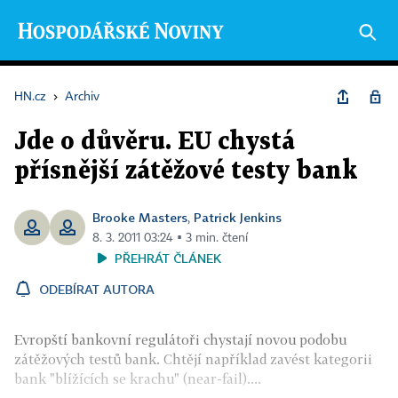
HN.cz
›
Archiv
Jde o důvěru. EU chystá
přísnější zátěžové testy bank
Brooke Masters
Patrick Jenkins
,
8. 3. 2011 03:24 ▪ 3 min. čtení
PŘEHRÁT ČLÁNEK
ODEBÍRAT AUTORA
Evropští bankovní regulátoři chystají novou podobu
zátěžových testů bank. Chtějí například zavést kategorii
bank "blížících se krachu" (near-fail)....