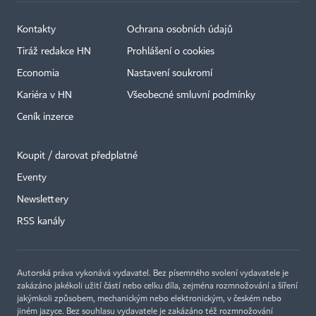
Kontakty
Ochrana osobních údajů
Tiráž redakce HN
Prohlášení o cookies
Economia
Nastavení soukromí
Kariéra v HN
Všeobecné smluvní podmínky
Ceník inzerce
Koupit / darovat předplatné
Eventy
Newslettery
RSS kanály
Autorská práva vykonává vydavatel. Bez písemného svolení vydavatele je
zakázáno jakékoli užití částí nebo celku díla, zejména rozmnožování a šíření
jakýmkoli způsobem, mechanickým nebo elektronickým, v českém nebo
jiném jazyce. Bez souhlasu vydavatele je zakázáno též rozmnožování