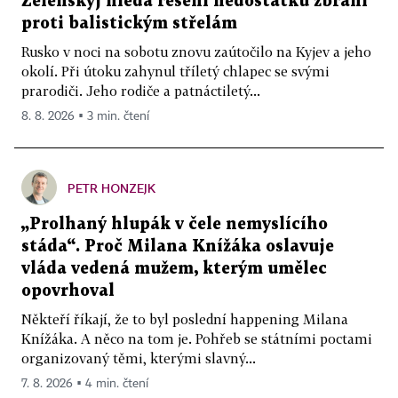
Zelenskyj hledá řešení nedostatku zbraní
proti balistickým střelám
Rusko v noci na sobotu znovu zaútočilo na Kyjev a jeho
okolí. Při útoku zahynul tříletý chlapec se svými
prarodiči. Jeho rodiče a patnáctiletý...
8. 8. 2026 ▪ 3 min. čtení
PETR HONZEJK
„Prolhaný hlupák v čele nemyslícího
stáda“. Proč Milana Knížáka oslavuje
vláda vedená mužem, kterým umělec
opovrhoval
Někteří říkají, že to byl poslední happening Milana
Knížáka. A něco na tom je. Pohřeb se státními poctami
organizovaný těmi, kterými slavný...
7. 8. 2026 ▪ 4 min. čtení