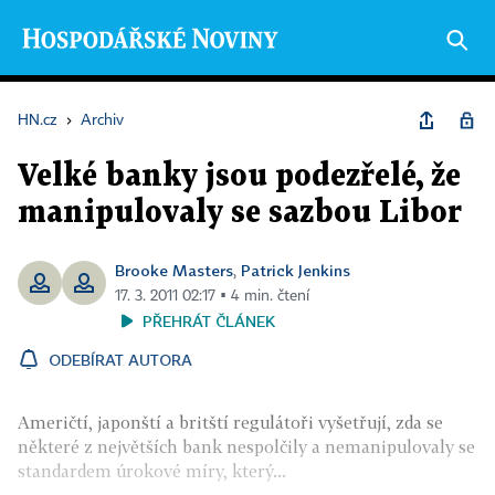
HN.cz
›
Archiv
Velké banky jsou podezřelé, že
manipulovaly se sazbou Libor
Brooke Masters
Patrick Jenkins
,
17. 3. 2011 02:17 ▪ 4 min. čtení
PŘEHRÁT ČLÁNEK
ODEBÍRAT AUTORA
Američtí, japonští a britští regulátoři vyšetřují, zda se
některé z největších bank nespolčily a nemanipulovaly se
standardem úrokové míry, který...