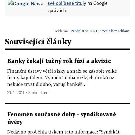
své oblíbené tituly
na Google
zprávách.
|
Předplatné HN+ je zcela bez reklam.
Související články
Banky čekají tučný rok fúzí a akvizic
Finanční ústavy větří zisky a snaží se zásobit velké
firmy kapitálem. Výhodná doba nízkých úroků už
nebude trvat dlouho, varují bankéři.
21. 1. 2011 ▪ 3 min. čtení
Fenomén současné doby - syndikované
úvěry
Nedávno proběhla tiskem tato informace: "Syndikát