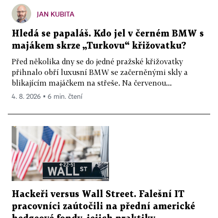
JAN KUBITA
Hledá se papaláš. Kdo jel v černém BMW s
majákem skrze „Turkovu“ křižovatku?
Před několika dny se do jedné pražské křižovatky
přihnalo obří luxusní BMW se začerněnými skly a
blikajícím majáčkem na střeše. Na červenou...
4. 8. 2026 ▪ 6 min. čtení
Hackeři versus Wall Street. Falešní IT
pracovníci zaútočili na přední americké