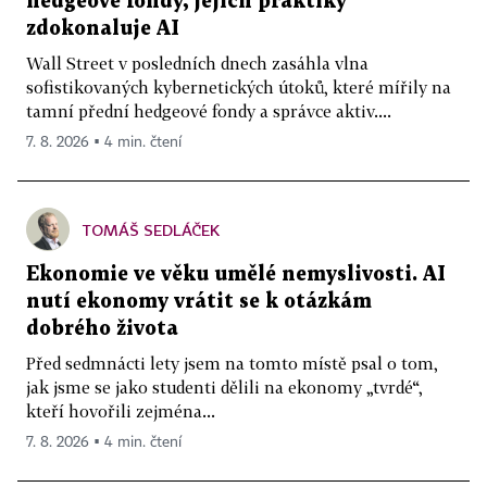
hedgeové fondy, jejich praktiky
zdokonaluje AI
Wall Street v posledních dnech zasáhla vlna
sofistikovaných kybernetických útoků, které mířily na
tamní přední hedgeové fondy a správce aktiv....
7. 8. 2026 ▪ 4 min. čtení
TOMÁŠ SEDLÁČEK
Ekonomie ve věku umělé nemyslivosti. AI
nutí ekonomy vrátit se k otázkám
dobrého života
Před sedmnácti lety jsem na tomto místě psal o tom,
jak jsme se jako studenti dělili na ekonomy „tvrdé“,
kteří hovořili zejména...
7. 8. 2026 ▪ 4 min. čtení