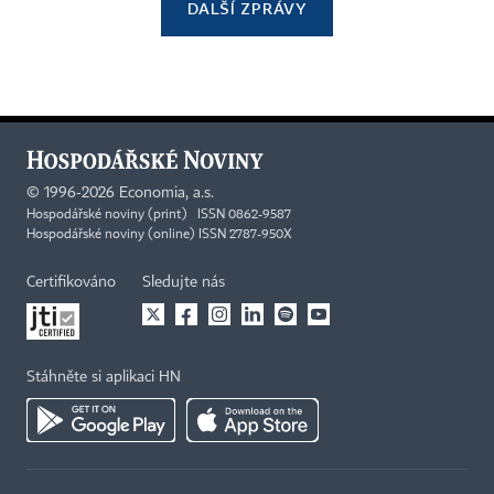
DALŠÍ ZPRÁVY
©
1996-2026
Economia, a.s.
Hospodářské noviny (print) ISSN 0862-9587
Hospodářské noviny (online) ISSN 2787-950X
Certifikováno
Sledujte nás
Stáhněte si aplikaci HN