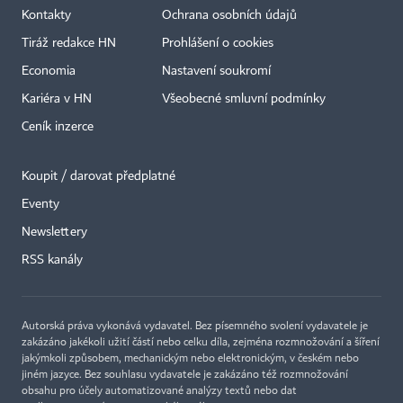
Kontakty
Ochrana osobních údajů
Tiráž redakce HN
Prohlášení o cookies
Economia
Nastavení soukromí
Kariéra v HN
Všeobecné smluvní podmínky
Ceník inzerce
Koupit / darovat předplatné
Eventy
Newslettery
RSS kanály
Autorská práva vykonává vydavatel. Bez písemného svolení vydavatele je
zakázáno jakékoli užití částí nebo celku díla, zejména rozmnožování a šíření
jakýmkoli způsobem, mechanickým nebo elektronickým, v českém nebo
jiném jazyce. Bez souhlasu vydavatele je zakázáno též rozmnožování
obsahu pro účely automatizované analýzy textů nebo dat