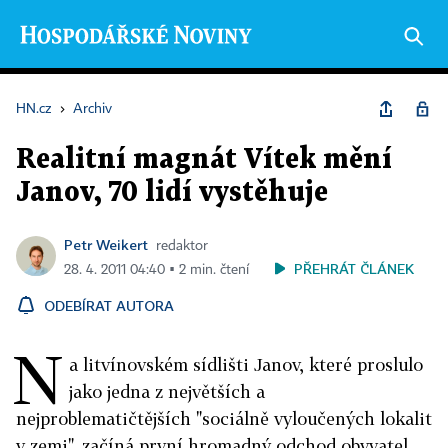
HN.cz
›
Archiv
Realitní magnát Vítek mění
Janov, 70 lidí vystěhuje
Petr Weikert
redaktor
PŘEHRÁT ČLÁNEK
28. 4. 2011 04:40 ▪ 2 min. čtení
ODEBÍRAT AUTORA
N
a litvínovském sídlišti Janov, které proslulo
jako jedna z největších a
nejproblematičtějších "sociálně vyloučených lokalit
v zemi", začíná první hromadný odchod obyvatel.