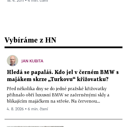
18. 4. 2011 ▪ 4 min. čtení
Vybíráme z HN
JAN KUBITA
Hledá se papaláš. Kdo jel v černém BMW s
majákem skrze „Turkovu“ křižovatku?
Před několika dny se do jedné pražské křižovatky
přihnalo obří luxusní BMW se začerněnými skly a
blikajícím majáčkem na střeše. Na červenou...
4. 8. 2026 ▪ 6 min. čtení