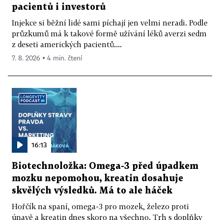
pacientů i investorů
Injekce si běžní lidé sami píchají jen velmi neradi. Podle
průzkumů má k takové formě užívání léků averzi sedm
z deseti amerických pacientů....
7. 8. 2026 ▪ 4 min. čtení
16:13
Biotechnoložka: Omega-3 před úpadkem
mozku nepomohou, kreatin dosahuje
skvělých výsledků. Má to ale háček
Hořčík na spaní, omega-3 pro mozek, železo proti
únavě a kreatin dnes skoro na všechno. Trh s doplňky