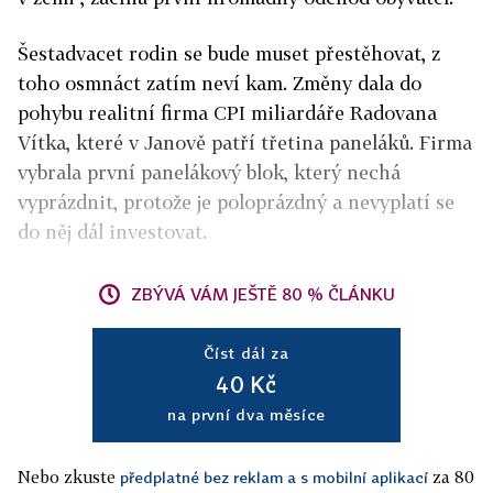
Šestadvacet rodin se bude muset přestěhovat, z
toho osmnáct zatím neví kam. Změny dala do
pohybu realitní firma CPI miliardáře Radovana
Vítka, které v Janově patří třetina paneláků. Firma
vybrala první panelákový blok, který nechá
vyprázdnit, protože je poloprázdný a nevyplatí se
do něj dál investovat.
ZBÝVÁ VÁM JEŠTĚ 80 % ČLÁNKU
Číst dál za
40 Kč
na první dva měsíce
Nebo zkuste
za 80
předplatné bez reklam a s mobilní aplikací