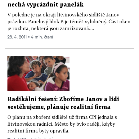
nechá vyprázdnit panelák
V poledne je na okraji litvínovského sídliště Janov
prázdno. Panelový blok B je téměř vylidněný. Část oken
je rozbita, některá jsou zamřížovaná....
28. 4. 2011 ▪ 4 min. čtení
Radikální řešení: Zboříme Janov a lidi
sestěhujeme, plánuje realitní firma
O plánu na zboření sídliště už firma CPI jednala s
litvínovskou radnicí. Město by bylo raději, kdyby
realitní firma byty opravila.