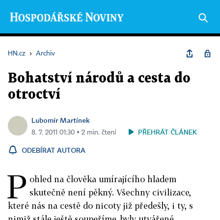
HN.cz
›
Archiv
Bohatství národů a cesta do
otroctví
Lubomír Martínek
PŘEHRÁT ČLÁNEK
8. 7. 2011 01:30 ▪ 2 min. čtení
ODEBÍRAT AUTORA
P
ohled na člověka umírajícího hladem
skutečně není pěkný. Všechny civilizace,
které nás na cestě do nicoty již předešly, i ty, s
nimiž stále ještě soupeříme, byly utvářené