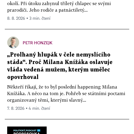
okolí. Při útoku zahynul tříletý chlapec se svými
prarodiči. Jeho rodiče a patnáctiletý...
8. 8. 2026 ▪ 3 min. čtení
PETR HONZEJK
„Prolhaný hlupák v čele nemyslícího
stáda“. Proč Milana Knížáka oslavuje
vláda vedená mužem, kterým umělec
opovrhoval
Někteří říkají, že to byl poslední happening Milana
Knížáka. A něco na tom je. Pohřeb se státními poctami
organizovaný těmi, kterými slavný...
7. 8. 2026 ▪ 4 min. čtení