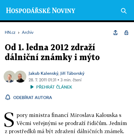
HN.cz
›
Archiv
Od 1. ledna 2012 zdraží
dálniční známky i mýto
Jakub Kalenský
Jiří Táborský
,
28. 7. 2011 01:31 ▪ 3 min. čtení
PŘEHRÁT ČLÁNEK
ODEBÍRAT AUTORA
S
pory ministra financí Miroslava Kalouska s
Věcmi veřejnými se prodraží řidičům. Jedním
z prostředků má být zdražení dálničních známek.