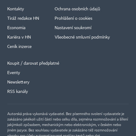
Kontakty
Ochrana osobních údajů
Tiráž redakce HN
Prohlášení o cookies
Economia
Nastavení soukromí
Kariéra v HN
Všeobecné smluvní podmínky
Ceník inzerce
Koupit / darovat předplatné
Eventy
Newslettery
RSS kanály
Autorská práva vykonává vydavatel. Bez písemného svolení vydavatele je
zakázáno jakékoli užití částí nebo celku díla, zejména rozmnožování a šíření
jakýmkoli způsobem, mechanickým nebo elektronickým, v českém nebo
jiném jazyce. Bez souhlasu vydavatele je zakázáno též rozmnožování
obsahu pro účely automatizované analýzy textů nebo dat