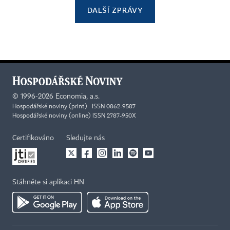
DALŠÍ ZPRÁVY
©
1996-2026
Economia, a.s.
Hospodářské noviny (print) ISSN 0862-9587
Hospodářské noviny (online) ISSN 2787-950X
Certifikováno
Sledujte nás
Stáhněte si aplikaci HN