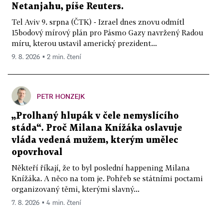
Netanjahu, píše Reuters.
Tel Aviv 9. srpna (ČTK) - Izrael dnes znovu odmítl
15bodový mírový plán pro Pásmo Gazy navržený Radou
míru, kterou ustavil americký prezident...
9. 8. 2026 ▪ 2 min. čtení
PETR HONZEJK
„Prolhaný hlupák v čele nemyslícího
stáda“. Proč Milana Knížáka oslavuje
vláda vedená mužem, kterým umělec
opovrhoval
Někteří říkají, že to byl poslední happening Milana
Knížáka. A něco na tom je. Pohřeb se státními poctami
organizovaný těmi, kterými slavný...
7. 8. 2026 ▪ 4 min. čtení