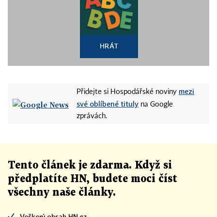
HRÁT
mezi
Přidejte si Hospodářské noviny
své oblíbené tituly
na Google
zprávách.
Tento článek
je
zdarma. Když si
předplatíte HN, budete moci číst
všechny naše články
.
Veškerý obsah HN.cz