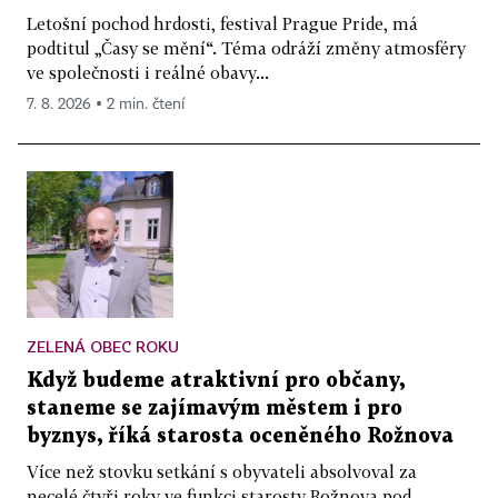
Letošní pochod hrdosti, festival Prague Pride, má
podtitul „Časy se mění“. Téma odráží změny atmosféry
ve společnosti i reálné obavy...
7. 8. 2026 ▪ 2 min. čtení
ZELENÁ OBEC ROKU
Když budeme atraktivní pro občany,
staneme se zajímavým městem i pro
byznys, říká starosta oceněného Rožnova
Více než stovku setkání s obyvateli absolvoval za
necelé čtyři roky ve funkci starosty Rožnova pod