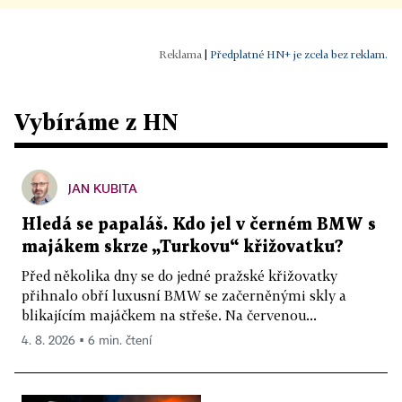
|
Předplatné HN+ je zcela bez reklam.
Vybíráme z HN
JAN KUBITA
Hledá se papaláš. Kdo jel v černém BMW s
majákem skrze „Turkovu“ křižovatku?
Před několika dny se do jedné pražské křižovatky
přihnalo obří luxusní BMW se začerněnými skly a
blikajícím majáčkem na střeše. Na červenou...
4. 8. 2026 ▪ 6 min. čtení