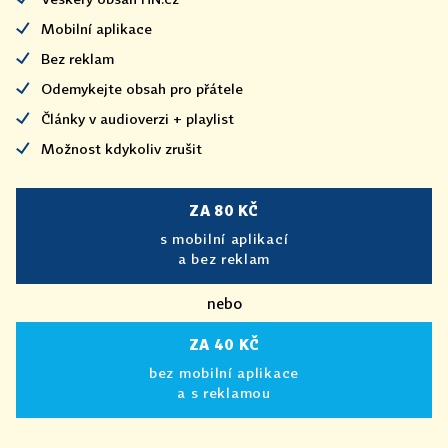
Mobilní aplikace
Bez reklam
Odemykejte obsah pro přátele
Články v audioverzi + playlist
Možnost kdykoliv zrušit
ZA 80 KČ
s mobilní aplikací
a bez reklam
nebo
ZA 40 KČ
bez mobilní aplikace
a s reklamou