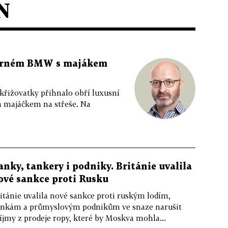
N
 černém BMW s majákem
 křižovatky přihnalo obří luxusní
m majáčkem na střeše. Na
anky, tankery i podniky. Británie uvalila
ové sankce proti Rusku
itánie uvalila nové sankce proti ruským lodím,
nkám a průmyslovým podnikům ve snaze narušit
íjmy z prodeje ropy, které by Moskva mohla...