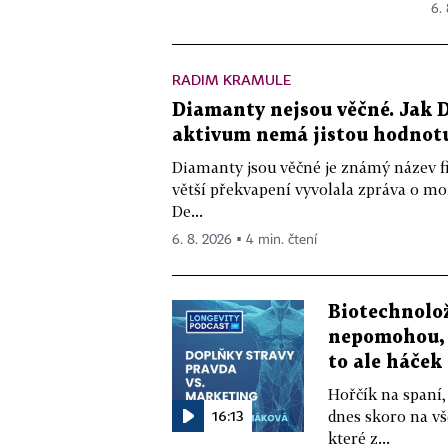
6.
RADIM KRAMULE
Diamanty nejsou věčné. Jak D
aktivum nemá jistou hodnot
Diamanty jsou věčné je známý název f
větší překvapení vyvolala zpráva o m
De...
6. 8. 2026 ▪ 4 min. čtení
Biotechnolo
nepomohou, 
to ale háček
Hořčík na spaní,
16:13
dnes skoro na vš
které z...