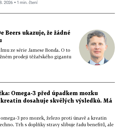
 8. 2026 ▪ 1 min. čtení
e Beers ukazuje, že žádné
u
ilmu ze série Jamese Bonda. O to
ožném prodeji těžařského gigantu
žka: Omega-3 před úpadkem mozku
kreatin dosahuje skvělých výsledků. Má
 omega-3 pro mozek, železo proti únavě a kreatin
echno. Trh s doplňky stravy slibuje řadu benefitů, ale