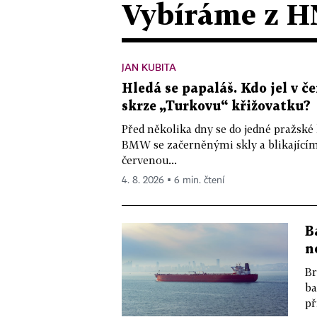
Vybíráme z H
JAN KUBITA
Hledá se papaláš. Kdo jel v
skrze „Turkovu“ křižovatku?
Před několika dny se do jedné pražské
BMW se začerněnými skly a blikající
červenou...
4. 8. 2026 ▪ 6 min. čtení
B
n
Br
ba
př