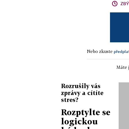
ZBÝ
Nebo zkuste
předpla
Máte j
Rozrušily vás
zprávy a cítíte
stres?
Rozptylte se
logickou