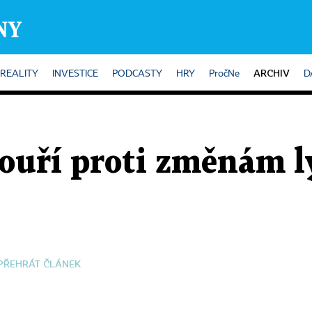
ARCHIV
REALITY
INVESTICE
PODCASTY
HRY
PročNe
D
bouří proti změnám l
PŘEHRÁT ČLÁNEK