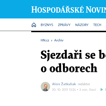
HOME
BYZNYS
ZPRÁVY
NÁZORY
TECH
HN.cz
›
Archiv
Sjezdaři se 
o odborech
Alois Žatkuliak
redaktor
20. 10. 2011 13:24 ▪ 3 min. čtení