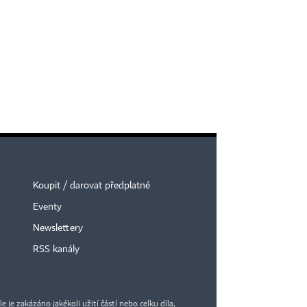
Koupit / darovat předplatné
Eventy
Newslettery
RSS kanály
je zakázáno jakékoli užití částí nebo celku díla,