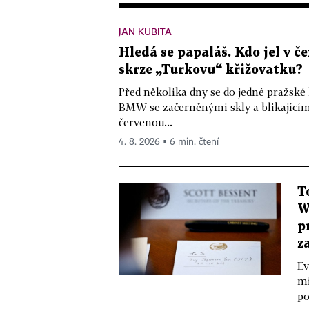
JAN KUBITA
Hledá se papaláš. Kdo jel v
skrze „Turkovu“ křižovatku?
Před několika dny se do jedné pražské
BMW se začerněnými skly a blikající
červenou...
4. 8. 2026 ▪ 6 min. čtení
T
W
p
z
Ev
mi
po