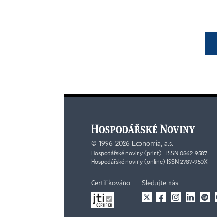
©
1996-2026
Economia, a.s.
Hospodářské noviny (print) ISSN 0862-9587
Hospodářské noviny (online) ISSN 2787-950X
Certifikováno
Sledujte nás