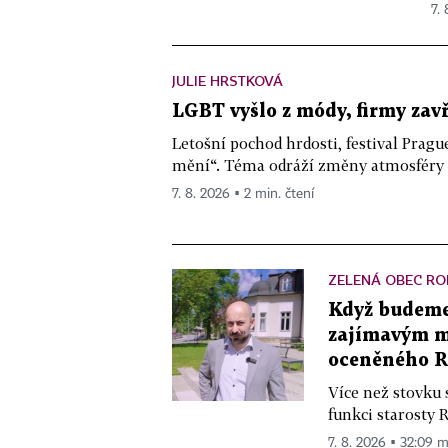
7.
JULIE HRSTKOVÁ
LGBT vyšlo z módy, firmy zav
Letošní pochod hrdosti, festival Pragu
mění“. Téma odráží změny atmosféry ve
7. 8. 2026 ▪ 2 min. čtení
ZELENÁ OBEC RO
Když budeme 
zajímavým mě
oceněného R
Více než stovku 
funkci starosty 
7. 8. 2026 ▪ 32:09 m