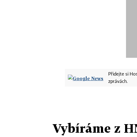
Přidejte si H
zprávách.
Vybíráme z H