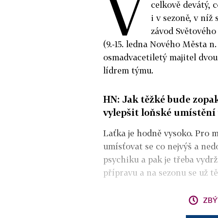
V
celkově devátý, c
i v sezoně, v níž 
závod Světového
(9.-15. ledna Nového Města n.
osmadvacetiletý majitel dvo
lídrem týmu.
HN: Jak těžké bude zopak
vylepšit loňské umístění
Laťka je hodně vysoko. Pro m
umísťovat se co nejvýš a nedo
psychiku a pak je třeba vydr
přípravu a na sezonu se už t
ZBÝ