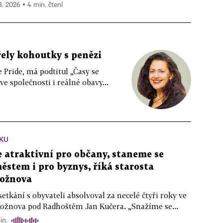
 8. 2026 ▪ 4 min. čtení
řely kohoutky s penězi
e Pride, má podtitul „Časy se
 společnosti i reálné obavy...
KU
atraktivní pro občany, staneme se
stem i pro byznys, říká starosta
ožnova
setkání s obyvateli absolvoval za necelé čtyři roky ve
Rožnova pod Radhoštěm Jan Kučera. „Snažíme se...
in.