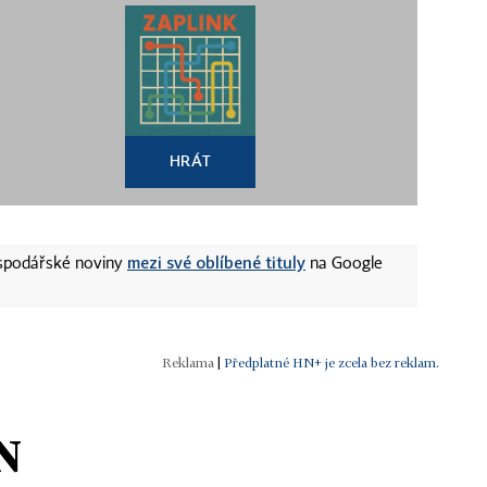
HRÁT
mezi své oblíbené tituly
ospodářské noviny
na Google
|
Předplatné HN+ je zcela bez reklam.
N