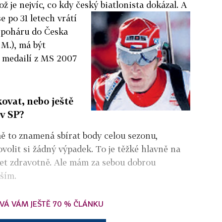
ož je nejvíc, co kdy český biatlonista
dokázal. A
se po 31 letech vrátí
 poháru do Česka
 M.), má být
u medailí z MS 2007
ovat, nebo ještě
 v SP?
ě to znamená sbírat body celou sezonu,
volit si žádný výpadek. To je těžké hlavně na
žet zdravotně. Ale mám za sebou dobrou
ěším.
VÁ VÁM JEŠTĚ 70 % ČLÁNKU