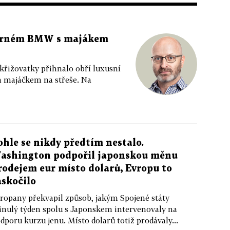
 černém BMW s majákem
 křižovatky přihnalo obří luxusní
m majáčkem na střeše. Na
ohle se nikdy předtím nestalo.
ashington podpořil japonskou měnu
rodejem eur místo dolarů, Evropu to
askočilo
ropany překvapil způsob, jakým Spojené státy
nulý týden spolu s Japonskem intervenovaly na
dporu kurzu jenu. Místo dolarů totiž prodávaly...