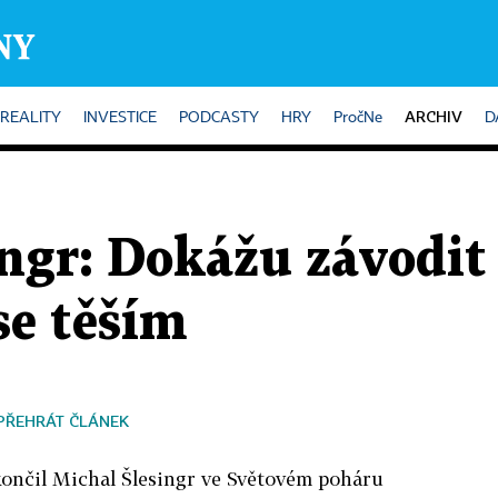
ARCHIV
REALITY
INVESTICE
PODCASTY
HRY
PročNe
D
ngr: Dokážu závodit 
se těším
PŘEHRÁT ČLÁNEK
ončil Michal Šlesingr ve Světovém poháru