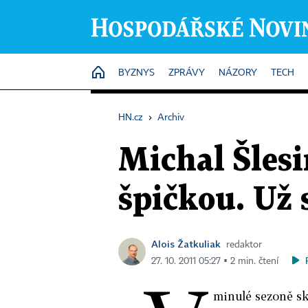
HOME
BYZNYS
ZPRÁVY
NÁZORY
TECH
HN.cz
›
Archiv
Michal Šlesi
špičkou. Už 
Alois Žatkuliak
redaktor
27. 10. 2011 05:27 ▪ 2 min. čtení
minulé sezoně sk