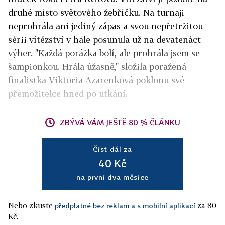
druhé místo světového žebříčku. Na turnaji
neprohrála ani jediný zápas a svou nepřetržitou
sérii vítězství v hale posunula už na devatenáct
výher. "Každá porážka bolí, ale prohrála jsem se
šampionkou. Hrála úžasně," složila poražená
finalistka Viktoria Azarenková poklonu své
přemožitelce hned po utkání.
ZBÝVÁ VÁM JEŠTĚ 80 % ČLÁNKU
Číst dál za
40 Kč
na první dva měsíce
Nebo zkuste
za 80
předplatné bez reklam a s mobilní aplikací
Kč.