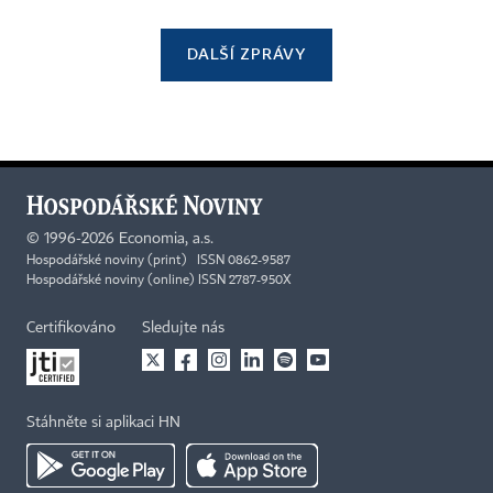
DALŠÍ ZPRÁVY
©
1996-2026
Economia, a.s.
Hospodářské noviny (print) ISSN 0862-9587
Hospodářské noviny (online) ISSN 2787-950X
Certifikováno
Sledujte nás
Stáhněte si aplikaci HN