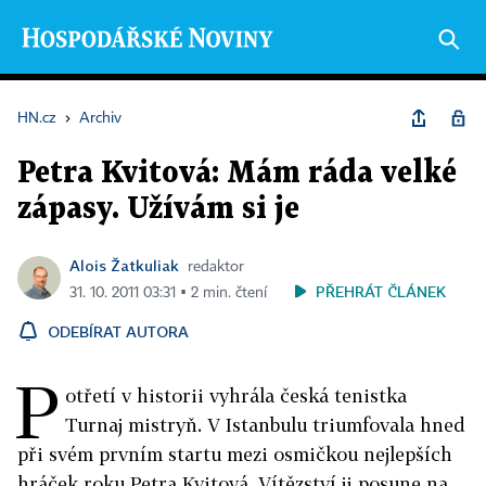
HN.cz
›
Archiv
Petra Kvitová: Mám ráda velké
zápasy. Užívám si je
Alois Žatkuliak
redaktor
PŘEHRÁT ČLÁNEK
31. 10. 2011 03:31 ▪ 2 min. čtení
ODEBÍRAT AUTORA
P
otřetí v historii vyhrála česká tenistka
Turnaj mistryň. V Istanbulu triumfovala hned
při svém prvním startu mezi osmičkou nejlepších
hráček roku Petra Kvitová. Vítězství ji posune na