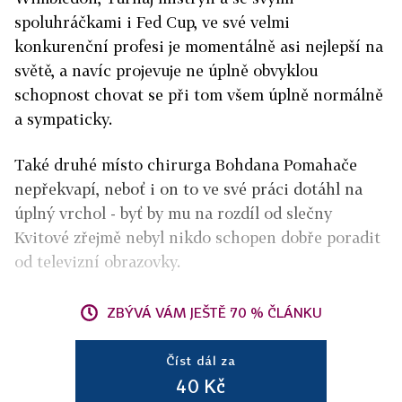
spoluhráčkami i Fed Cup, ve své velmi
konkurenční profesi je momentálně asi nejlepší na
světě, a navíc projevuje ne úplně obvyklou
schopnost chovat se při tom všem úplně normálně
a sympaticky.
Také druhé místo chirurga Bohdana Pomahače
nepřekvapí, neboť i on to ve své práci dotáhl na
úplný vrchol - byť by mu na rozdíl od slečny
Kvitové zřejmě nebyl nikdo schopen dobře poradit
od televizní obrazovky.
ZBÝVÁ VÁM JEŠTĚ 70 % ČLÁNKU
Číst dál za
40 Kč