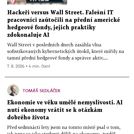
Hackeři versus Wall Street. Falešní IT
pracovníci zaútočili na přední americké
hedgeové fondy, jejich praktiky
zdokonaluje AI
Wall Street v posledních dnech zasáhla vlna
sofistikovaných kybernetických útoků, které mířily na
tamní přední hedgeové fondy a správce aktiv....
7. 8. 2026 ▪ 4 min. čtení
TOMÁŠ SEDLÁČEK
Ekonomie ve věku umělé nemyslivosti. AI
nutí ekonomy vrátit se k otázkám
dobrého života
Před sedmnácti lety jsem na tomto místě psal o tom,
jak jsme se jako studenti dělili na ekonomy „tvrdé“,