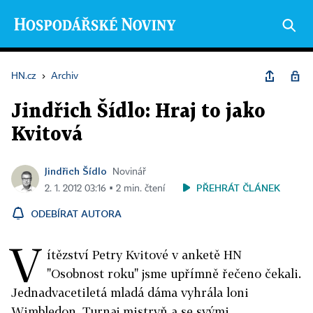
HN.cz
›
Archiv
Jindřich Šídlo: Hraj to jako
Kvitová
Jindřich Šídlo
Novinář
PŘEHRÁT ČLÁNEK
2. 1. 2012 03:16 ▪ 2 min. čtení
ODEBÍRAT AUTORA
V
ítězství Petry Kvitové v anketě HN
"Osobnost roku" jsme upřímně řečeno čekali.
Jednadvacetiletá mladá dáma vyhrála loni
Wimbledon, Turnaj mistryň a se svými