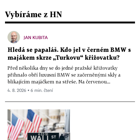
Vybíráme z HN
JAN KUBITA
Hledá se papaláš. Kdo jel v černém BMW s
majákem skrze „Turkovu“ křižovatku?
Před několika dny se do jedné pražské křižovatky
přihnalo obří luxusní BMW se začerněnými skly a
blikajícím majáčkem na střeše. Na červenou...
4. 8. 2026 ▪ 6 min. čtení