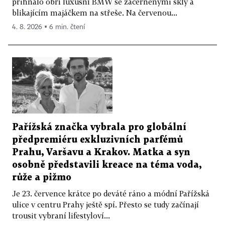
přihnalo obří luxusní BMW se začerněnými skly a
blikajícím majáčkem na střeše. Na červenou...
4. 8. 2026 ▪ 6 min. čtení
Pařížská značka vybrala pro globální
předpremiéru exkluzivních parfémů
Prahu, Varšavu a Krakov. Matka a syn
osobně představili kreace na téma voda,
růže a pižmo
Je 23. července krátce po deváté ráno a módní Pařížská
ulice v centru Prahy ještě spí. Přesto se tudy začínají
trousit vybraní lifestyloví...