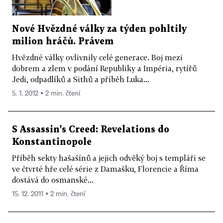
Nové Hvězdné války za týden pohltily
milion hráčů. Právem
Hvězdné války ovlivnily celé generace. Boj mezi
dobrem a zlem v podání Republiky a Impéria, rytířů
Jedi, odpadlíků a Sithů a příběh Luka...
5. 1. 2012 ▪ 2 min. čtení
S Assassin's Creed: Revelations do
Konstantinopole
Příběh sekty hašašínů a jejich odvěký boj s templáři se
ve čtvrté hře celé série z Damašku, Florencie a Říma
dostává do osmanské...
15. 12. 2011 ▪ 2 min. čtení