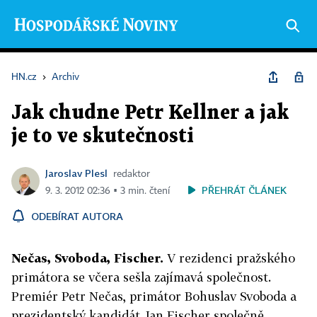
HN.cz
›
Archiv
Jak chudne Petr Kellner a jak
je to ve skutečnosti
Jaroslav Plesl
redaktor
PŘEHRÁT ČLÁNEK
9. 3. 2012 02:36 ▪ 3 min. čtení
ODEBÍRAT AUTORA
Nečas, Svoboda, Fischer.
V rezidenci pražského
primátora se včera sešla zajímavá společnost.
Premiér Petr Nečas, primátor Bohuslav Svoboda a
prezidentský kandidát Jan Fischer společně