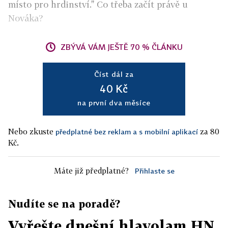
místo pro hrdinství." Co třeba začít právě u
Nováka?
ZBÝVÁ VÁM JEŠTĚ 70 % ČLÁNKU
Číst dál za
40 Kč
na první dva měsíce
Nebo zkuste
za 80
předplatné bez reklam a s mobilní aplikací
Kč.
Máte již předplatné?
Přihlaste se
Nudíte se na poradě?
Vyřešte dnešní hlavolam HN