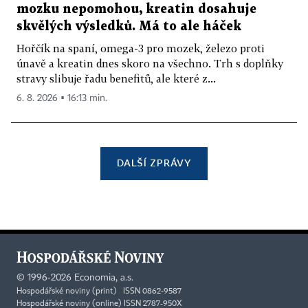
mozku nepomohou, kreatin dosahuje
skvělých výsledků. Má to ale háček
Hořčík na spaní, omega-3 pro mozek, železo proti
únavě a kreatin dnes skoro na všechno. Trh s doplňky
stravy slibuje řadu benefitů, ale které z...
6. 8. 2026 ▪ 16:13 min.
DALŠÍ ZPRÁVY
©
1996-2026
Economia, a.s.
Hospodářské noviny (print) ISSN 0862-9587
Hospodářské noviny (online) ISSN 2787-950X