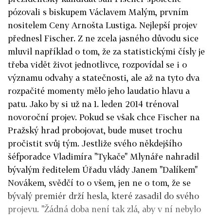
pózovali s biskupem Václavem Malým, prvním
nositelem Ceny Arnošta Lustiga. Nejlepší projev
přednesl Fischer. Z ne zcela jasného důvodu sice
mluvil například o tom, že za statistickými čísly je
třeba vidět život jednotlivce, rozpovídal se i o
významu odvahy a statečnosti, ale až na tyto dva
rozpačité momenty mělo jeho laudatio hlavu a
patu. Jako by si už na 1. leden 2014 trénoval
novoroční projev. Pokud se však chce Fischer na
Pražský hrad probojovat, bude muset trochu
pročistit svůj tým. Jestliže svého někdejšího
šéfporadce Vladimíra "Tykače" Mlynáře nahradil
bývalým ředitelem Úřadu vlády Janem "Dalíkem"
Novákem, svědčí to o všem, jen ne o tom, že se
bývalý premiér drží hesla, které zasadil do svého
projevu. "Žádná doba není tak zlá, aby v ní nebylo