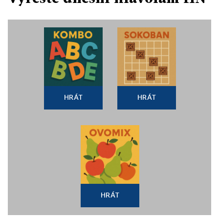
HRÁT
HRÁT
HRÁT