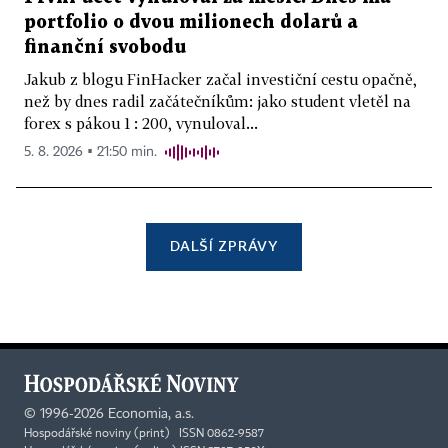
portfolio o dvou milionech dolarů a
finanční svobodu
Jakub z blogu FinHacker začal investiční cestu opačně,
než by dnes radil začátečníkům: jako student vletěl na
forex s pákou 1 : 200, vynuloval...
5. 8. 2026 ▪ 21:50 min.
DALŠÍ ZPRÁVY
©
1996-2026
Economia, a.s.
Hospodářské noviny (print) ISSN 0862-9587