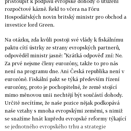
přistoupit k podpisu evropské dohody o utužení
rozpočtové kázně. Řekl to včera na Fóru
Hospodářských novin britský ministr pro obchod a
investice lord Green.
Na otázku, zda kvůli postoji své vlády k fiskálnímu
paktu cítí ústrky ze strany evropských partnerů,
odpověděl ministr jasně: "Krátká odpověď zní: Ne.
Za prvé nejsme členy eurozóny, takže to pro nás
není na programu dne. Ani Česká republika není v
eurozóně. Fiskální pakt se týká především řízení
eurozóny, proto je pochopitelné, že země stojící
mimo měnovou unii nechtějí být součástí dohody.
Určitě necítíme, že naše pozice nějak podkopává
naše vztahy s mnoha evropskými zeměmi, s nimiž
se snažíme hnát kupředu evropské reformy týkající
se jednotného evropského trhu a strategie