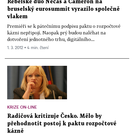
Rebelské duo Nečas a Cameron na
bruselský eurosummit vyrazilo společně
vlakem
Premiéři se k pátečnímu podpisu paktu o rozpočtové
kázni nepřipojí. Naopak prý budou naléhat na
dotvoření jednotného trhu, digitálního...
1. 3. 2012 ▪ 4 min. čtení
KRIZE ON-LINE
Radičová kritizuje Česko. Mělo by
přehodnotit postoj k paktu rozpočtové
kázně