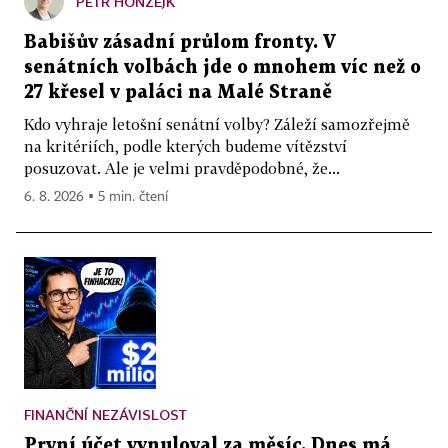
PETR HONZEJK
Babišův zásadní průlom fronty. V
senátních volbách jde o mnohem víc než o
27 křesel v paláci na Malé Straně
Kdo vyhraje letošní senátní volby? Záleží samozřejmě
na kritériích, podle kterých budeme vítězství
posuzovat. Ale je velmi pravděpodobné, že...
6. 8. 2026 ▪ 5 min. čtení
FINANČNÍ NEZÁVISLOST
První účet vynuloval za měsíc. Dnes má