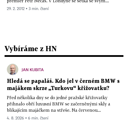
premiér Petr Nečas. V Londýně se setká se svým...
29. 2. 2012 ▪ 3 min. čtení
Vybíráme z HN
JAN KUBITA
Hledá se papaláš. Kdo jel v černém BMW s
majákem skrze „Turkovu“ křižovatku?
Před několika dny se do jedné pražské křižovatky
přihnalo obří luxusní BMW se začerněnými skly a
blikajícím majáčkem na střeše. Na červenou...
4. 8. 2026 ▪ 6 min. čtení