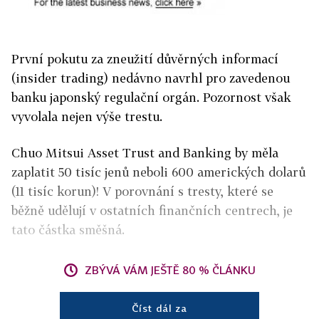
První pokutu za zneužití důvěrných informací
(insider trading) nedávno navrhl pro zavedenou
banku japonský regulační orgán. Pozornost však
vyvolala nejen výše trestu.
Chuo Mitsui Asset Trust and Banking by měla
zaplatit 50 tisíc jenů neboli 600 amerických dolarů
(11 tisíc korun)! V porovnání s tresty, které se
běžně udělují v ostatních finančních centrech, je
tato částka směšná.
ZBÝVÁ VÁM JEŠTĚ 80 % ČLÁNKU
Číst dál za