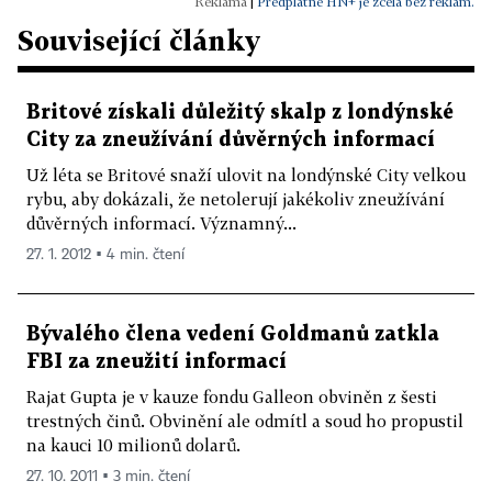
|
Předplatné HN+ je zcela bez reklam.
Související články
Britové získali důležitý skalp z londýnské
City za zneužívání důvěrných informací
Už léta se Britové snaží ulovit na londýnské City velkou
rybu, aby dokázali, že netolerují jakékoliv zneužívání
důvěrných informací. Významný...
27. 1. 2012 ▪ 4 min. čtení
Bývalého člena vedení Goldmanů zatkla
FBI za zneužití informací
Rajat Gupta je v kauze fondu Galleon obviněn z šesti
trestných činů. Obvinění ale odmítl a soud ho propustil
na kauci 10 milionů dolarů.
27. 10. 2011 ▪ 3 min. čtení