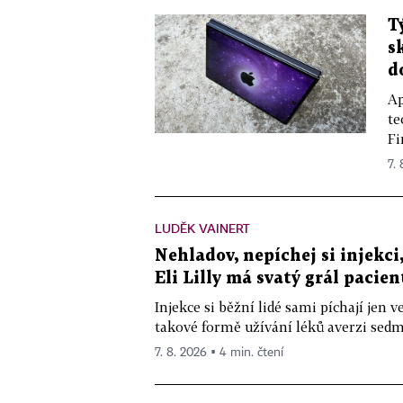
T
s
d
Ap
te
Fi
7.
LUDĚK VAINERT
Nehladov, nepíchej si injekci,
Eli Lilly má svatý grál pacien
Injekce si běžní lidé sami píchají jen
takové formě užívání léků averzi sedm 
7. 8. 2026 ▪ 4 min. čtení