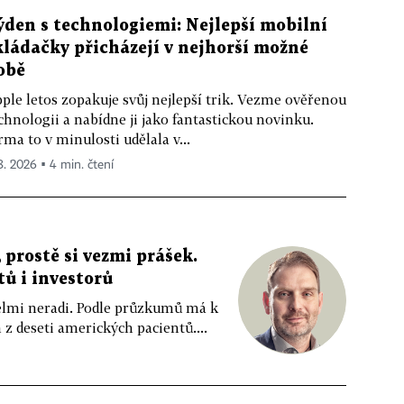
ýden s technologiemi: Nejlepší mobilní
kládačky přicházejí v nejhorší možné
obě
ple letos zopakuje svůj nejlepší trik. Vezme ověřenou
chnologii a nabídne ji jako fantastickou novinku.
rma to v minulosti udělala v...
 8. 2026 ▪ 4 min. čtení
 prostě si vezmi prášek.
tů i investorů
 velmi neradi. Podle průzkumů má k
z deseti amerických pacientů....