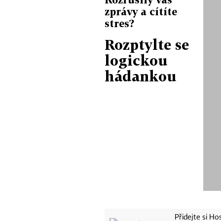
zprávy a cítíte
stres?
Rozptylte se
logickou
hádankou
Přidejte si H