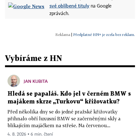
své oblíbené tituly
na Google
zprávách.
|
Předplatné HN+ je zcela bez reklam.
Vybíráme z HN
JAN KUBITA
Hledá se papaláš. Kdo jel v černém BMW s
majákem skrze „Turkovu“ křižovatku?
Před několika dny se do jedné pražské křižovatky
přihnalo obří luxusní BMW se začerněnými skly a
blikajícím majáčkem na střeše. Na červenou...
4. 8. 2026 ▪ 6 min. čtení