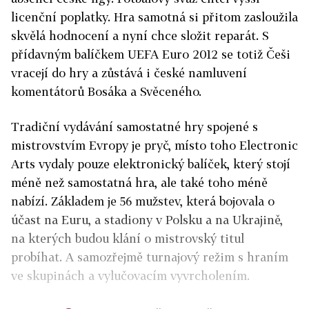
licenční poplatky. Hra samotná si přitom zasloužila
skvělá hodnocení a nyní chce složit reparát. S
přídavným balíčkem UEFA Euro 2012 se totiž Češi
vracejí do hry a zůstává i české namluvení
komentátorů Bosáka a Svěceného.
Tradiční vydávání samostatné hry spojené s
mistrovstvím Evropy je pryč, místo toho Electronic
Arts vydaly pouze elektronický balíček, který stojí
méně než samostatná hra, ale také toho méně
nabízí. Základem je 56 mužstev, která bojovala o
účast na Euru, a stadiony v Polsku a na Ukrajině,
na kterých budou klání o mistrovský titul
probíhat. A samozřejmě turnajový režim s hraním
ve skupinách a vylučovacím vyvrcholením.