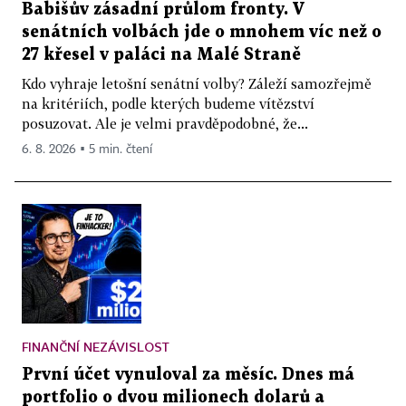
Babišův zásadní průlom fronty. V
senátních volbách jde o mnohem víc než o
27 křesel v paláci na Malé Straně
Kdo vyhraje letošní senátní volby? Záleží samozřejmě
na kritériích, podle kterých budeme vítězství
posuzovat. Ale je velmi pravděpodobné, že...
6. 8. 2026 ▪ 5 min. čtení
FINANČNÍ NEZÁVISLOST
První účet vynuloval za měsíc. Dnes má
portfolio o dvou milionech dolarů a