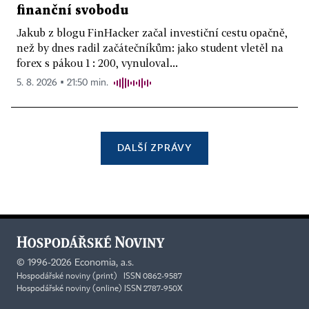
finanční svobodu
Jakub z blogu FinHacker začal investiční cestu opačně,
než by dnes radil začátečníkům: jako student vletěl na
forex s pákou 1 : 200, vynuloval...
5. 8. 2026 ▪ 21:50 min.
DALŠÍ ZPRÁVY
©
1996-2026
Economia, a.s.
Hospodářské noviny (print) ISSN 0862-9587
Hospodářské noviny (online) ISSN 2787-950X