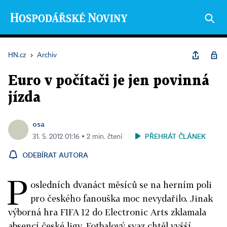
HN.cz
›
Archiv
Euro v počítači je jen povinná
jízda
osa
PŘEHRÁT ČLÁNEK
31. 5. 2012 01:16 ▪ 2 min. čtení
ODEBÍRAT AUTORA
P
osledních dvanáct měsíců se na herním poli
pro českého fanouška moc nevydařilo. Jinak
výborná hra FIFA 12 do Electronic Arts zklamala
absencí české ligy. Fotbalový svaz chtěl vyšší