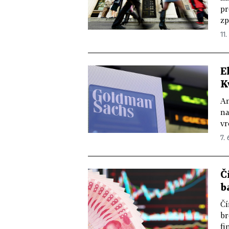
pr
zp
11.
E
K
Am
na
vr
7. 
Č
b
Čí
br
fi