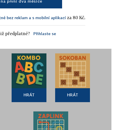
na první dva měsíce
za 80 Kč.
tné bez reklam a s mobilní aplikací
iž předplatné?
Přihlaste se
HRÁT
HRÁT