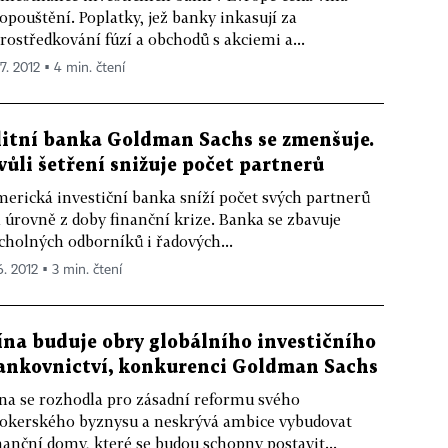
opouštění. Poplatky, jež banky inkasují za
rostředkování fúzí a obchodů s akciemi a...
 7. 2012 ▪ 4 min. čtení
litní banka Goldman Sachs se zmenšuje.
vůli šetření snižuje počet partnerů
erická investiční banka sníží počet svých partnerů
 úrovně z doby finanční krize. Banka se zbavuje
cholných odborníků i řadových...
6. 2012 ▪ 3 min. čtení
ína buduje obry globálního investičního
ankovnictví, konkurenci Goldman Sachs
na se rozhodla pro zásadní reformu svého
okerského byznysu a neskrývá ambice vybudovat
nanční domy, které se budou schopny postavit...