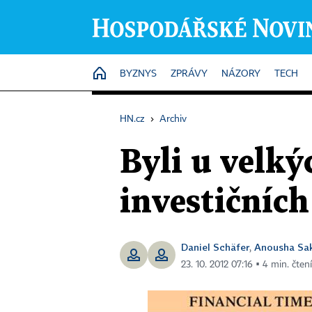
HOME
BYZNYS
ZPRÁVY
NÁZORY
TECH
HN.cz
›
Archiv
Byli u velký
investičníc
Daniel Schäfer
Anousha Sa
,
23. 10. 2012 07:16 ▪ 4 min. čtení