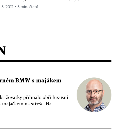
 5. 2012 ▪ 5 min. čtení
N
 černém BMW s majákem
 křižovatky přihnalo obří luxusní
m majáčkem na střeše. Na