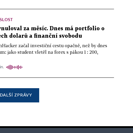
ISLOST
ynuloval za měsíc. Dnes má portfolio o
ch dolarů a finanční svobodu
nHacker začal investiční cestu opačně, než by dnes
m: jako student vletěl na forex s pákou 1 : 200,
in.
DALŠÍ ZPRÁVY