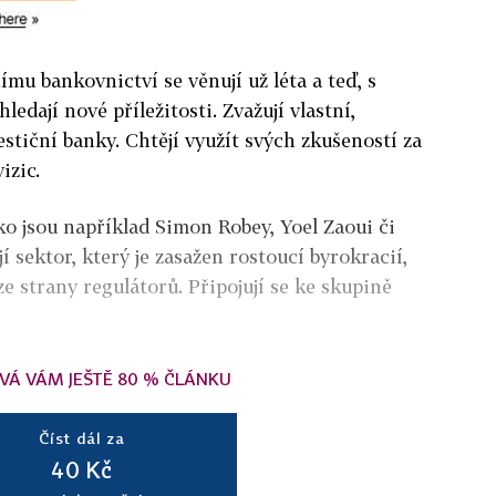
nímu bankovnictví se věnují už léta a teď, s
edají nové příležitosti. Zvažují vlastní,
stiční banky. Chtějí využít svých zkušeností za
izic.
ko jsou například Simon Robey, Yoel Zaoui či
í sektor, který je zasažen rostoucí byrokracií,
ze strany regulátorů. Připojují se ke skupině
VÁ VÁM JEŠTĚ 80 % ČLÁNKU
Číst dál za
40 Kč