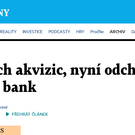
ARCHIV
REALITY
INVESTICE
PODCASTY
HRY
PročNe
D
ch akvizic, nyní odch
h bank
koui
PŘEHRÁT ČLÁNEK