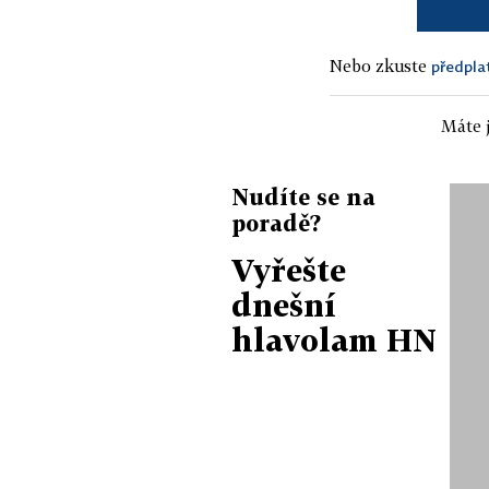
Nebo zkuste
předpla
Máte j
Nudíte se na
poradě?
Vyřešte
dnešní
hlavolam HN