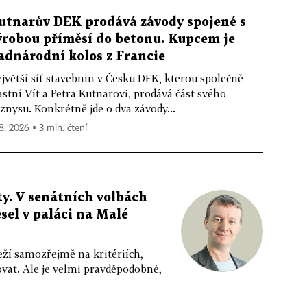
utnarův DEK prodává závody spojené s
ýrobou příměsí do betonu. Kupcem je
adnárodní kolos z Francie
jvětší síť stavebnin v Česku DEK, kterou společně
astní Vít a Petra Kutnarovi, prodává část svého
znysu. Konkrétně jde o dva závody...
 8. 2026 ▪ 3 min. čtení
y. V senátních volbách
sel v paláci na Malé
eží samozřejmě na kritériích,
vat. Ale je velmi pravděpodobné,