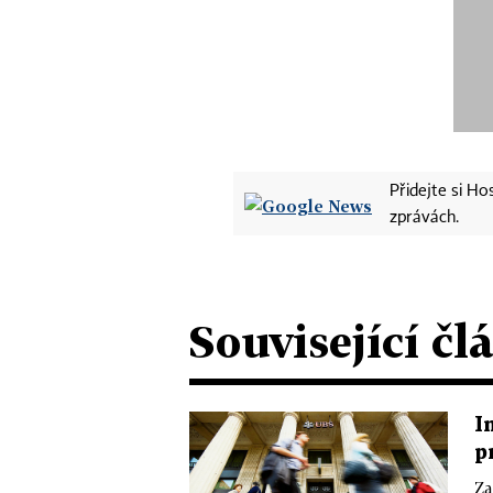
Přidejte si H
zprávách.
Související čl
I
p
Za