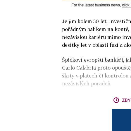
Je jim kolem 50 let, investič
pořádným balíkem na kontě, hl
nezávislou kariéru mimo inve
desítky let v oblasti fúzí a akv
Špičkoví evropští bankéři, ja
Carlo Calabria proto opouštěj
škrty v platech či kontrolou 
nezávislých poradců.
ZBÝ