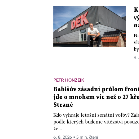
K
v
n
Ne
vl
by
6.
PETR HONZEJK
Babišův zásadní průlom front
jde o mnohem víc než o 27 kře
Straně
Kdo vyhraje letošní senátní volby? Zál
podle kterých budeme vítězství posuzo
že...
6. 8. 2026 ▪ 5 min. čtení