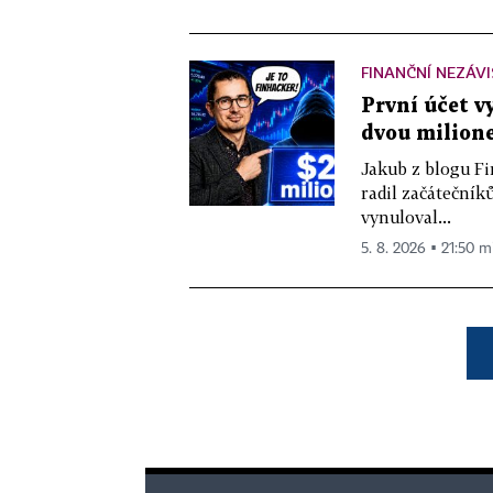
FINANČNÍ NEZÁV
První účet v
dvou milione
Jakub z blogu Fi
radil začátečníků
vynuloval...
5. 8. 2026 ▪ 21:50 m