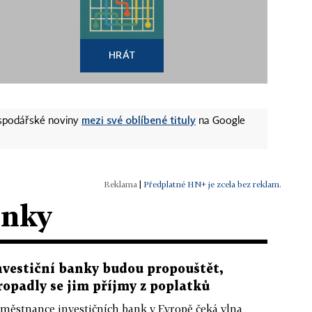
HRÁT
mezi své oblíbené tituly
ospodářské noviny
na Google
|
Předplatné HN+ je zcela bez reklam.
ánky
nvestiční banky budou propouštět,
ropadly se jim příjmy z poplatků
městnance investičních bank v Evropě čeká vlna