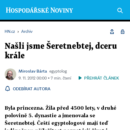
HN.cz
›
Archiv
Našli jsme Šeretnebtej, dceru
krále
Miroslav Bárta
egyptolog
PŘEHRÁT ČLÁNEK
9. 11. 2012 00:00 ▪ 7 min. čtení
ODEBÍRAT AUTORA
Byla princezna. Žila před 4500 lety, v druhé
polovině 5. dynastie a jmenovala se
Šeretnebtej. Čeští egyptologové mají teď