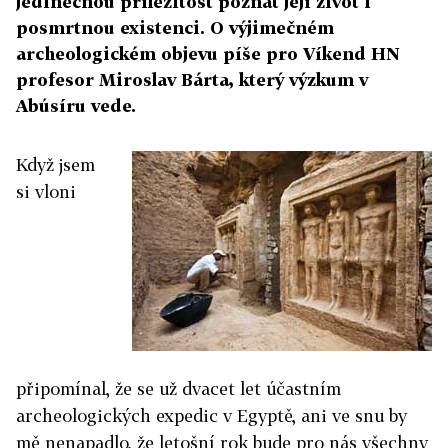
jedinečnou příležitost poznat její život i
posmrtnou existenci. O výjimečném
archeologickém objevu píše pro Víkend HN
profesor Miroslav Bárta, který výzkum v
Abúsíru vede.
Když jsem
si vloni
připomínal, že se už dvacet let účastním
archeologických expedic v Egyptě, ani ve snu by
mě nenapadlo, že letošní rok bude pro nás všechny