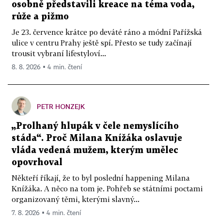
osobně představili kreace na téma voda,
růže a pižmo
Je 23. července krátce po deváté ráno a módní Pařížská
ulice v centru Prahy ještě spí. Přesto se tudy začínají
trousit vybraní lifestyloví...
8. 8. 2026 ▪ 4 min. čtení
PETR HONZEJK
„Prolhaný hlupák v čele nemyslícího
stáda“. Proč Milana Knížáka oslavuje
vláda vedená mužem, kterým umělec
opovrhoval
Někteří říkají, že to byl poslední happening Milana
Knížáka. A něco na tom je. Pohřeb se státními poctami
organizovaný těmi, kterými slavný...
7. 8. 2026 ▪ 4 min. čtení