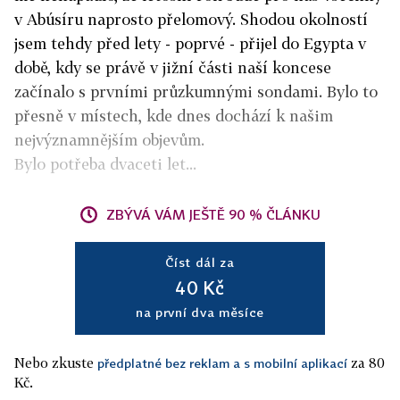
v Abúsíru naprosto přelomový. Shodou okolností
jsem tehdy před lety - poprvé - přijel do Egypta v
době, kdy se právě v jižní části naší koncese
začínalo s prvními průzkumnými sondami. Bylo to
přesně v místech, kde dnes dochází k našim
nejvýznamnějším objevům.
Bylo potřeba dvaceti let...
ZBÝVÁ VÁM JEŠTĚ 90 % ČLÁNKU
Číst dál za
40 Kč
na první dva měsíce
Nebo zkuste
za 80
předplatné bez reklam a s mobilní aplikací
Kč.