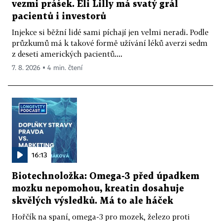
vezmi prášek. Eli Lilly má svatý grál
pacientů i investorů
Injekce si běžní lidé sami píchají jen velmi neradi. Podle
průzkumů má k takové formě užívání léků averzi sedm
z deseti amerických pacientů....
7. 8. 2026 ▪ 4 min. čtení
16:13
Biotechnoložka: Omega-3 před úpadkem
mozku nepomohou, kreatin dosahuje
skvělých výsledků. Má to ale háček
Hořčík na spaní, omega-3 pro mozek, železo proti