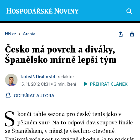
HN.cz
›
Archiv
Česko má povrch a diváky,
Španělsko mírně lepší tým
Tadeáš Drahorád
redaktor
PŘEHRÁT ČLÁNEK
15. 11. 2012 01:31 ▪ 3 min. čtení
ODEBÍRAT AUTORA
S
končí tahle sezona pro český tenis jako v
pěkném snu? Na to odpoví daviscupové finále
se Španělskem, v němž je všechno otevřené.
Tenisová veřejnost se vzácně shoduje: je to padesát