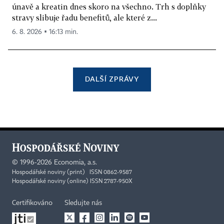
únavě a kreatin dnes skoro na všechno. Trh s doplňky
stravy slibuje řadu benefitů, ale které z...
6. 8. 2026 ▪ 16:13 min.
DALŠÍ ZPRÁVY
©
1996-2026
Economia, a.s.
Hospodářské noviny (print) ISSN 0862-9587
Hospodářské noviny (online) ISSN 2787-950X
Certifikováno
Sledujte nás