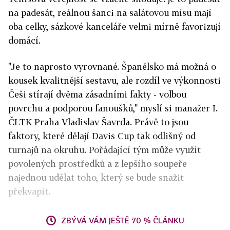
na padesát, reálnou šanci na salátovou mísu mají
oba celky, sázkové kanceláře velmi mírně favorizují
domácí.
"Je to naprosto vyrovnané. Španělsko má možná o
kousek kvalitnější sestavu, ale rozdíl ve výkonnosti
Češi stírají dvěma zásadními fakty - volbou
povrchu a podporou fanoušků," myslí si manažer I.
ČLTK Praha Vladislav Šavrda. Právě to jsou
faktory, které dělají Davis Cup tak odlišný od
turnajů na okruhu. Pořádající tým může využít
povolených prostředků a z lepšího soupeře
najednou udělat toho, který se bude snažit
překvapit.
ZBÝVÁ VÁM JEŠTĚ 70 % ČLÁNKU