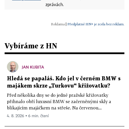
zprávách.
|
Předplatné HN+ je zcela bez reklam.
Vybíráme z HN
JAN KUBITA
Hledá se papaláš. Kdo jel v černém BMW s
majákem skrze „Turkovu“ křižovatku?
Před několika dny se do jedné pražské křižovatky
přihnalo obří luxusní BMW se začerněnými skly a
blikajícím majáčkem na střeše. Na červenou...
4. 8. 2026 ▪ 6 min. čtení