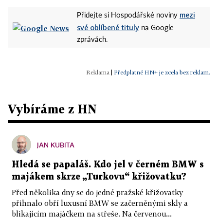
mezi
Přidejte si Hospodářské noviny
své oblíbené tituly
na Google
zprávách.
|
Předplatné HN+ je zcela bez reklam.
Vybíráme z HN
JAN KUBITA
Hledá se papaláš. Kdo jel v černém BMW s
majákem skrze „Turkovu“ křižovatku?
Před několika dny se do jedné pražské křižovatky
přihnalo obří luxusní BMW se začerněnými skly a
blikajícím majáčkem na střeše. Na červenou...