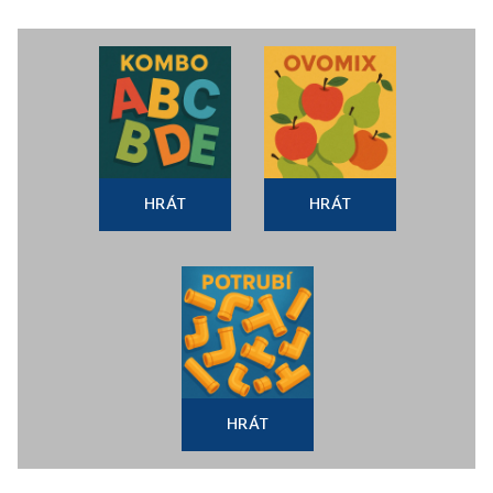
HRÁT
HRÁT
HRÁT