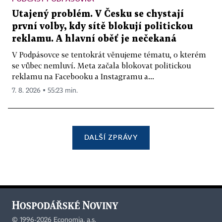
Utajený problém. V Česku se chystají
první volby, kdy sítě blokují politickou
reklamu. A hlavní oběť je nečekaná
V Podpásovce se tentokrát věnujeme tématu, o kterém
se vůbec nemluví. Meta začala blokovat politickou
reklamu na Facebooku a Instagramu a...
7. 8. 2026 ▪ 55:23 min.
DALŠÍ ZPRÁVY
©
1996-2026
Economia, a.s.