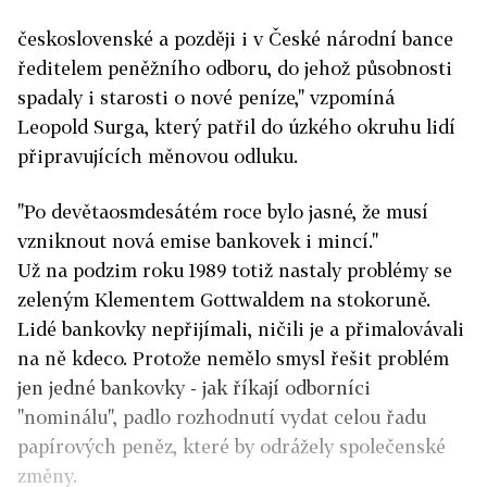
československé a později i v České národní bance
ředitelem peněžního odboru, do jehož působnosti
spadaly i starosti o nové peníze," vzpomíná
Leopold Surga, který patřil do úzkého okruhu lidí
připravujících měnovou odluku.
"Po devětaosmdesátém roce bylo jasné, že musí
vzniknout nová emise bankovek i mincí."
Už na podzim roku 1989 totiž nastaly problémy se
zeleným Klementem Gottwaldem na stokoruně.
Lidé bankovky nepřijímali, ničili je a přimalovávali
na ně kdeco. Protože nemělo smysl řešit problém
jen jedné bankovky - jak říkají odborníci
"nominálu", padlo rozhodnutí vydat celou řadu
papírových peněz, které by odrážely společenské
změny.