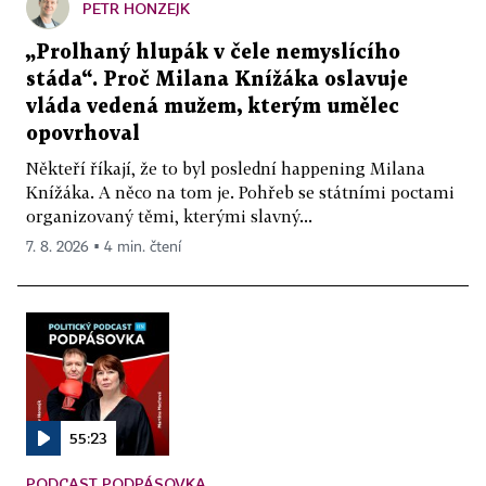
PETR HONZEJK
„Prolhaný hlupák v čele nemyslícího
stáda“. Proč Milana Knížáka oslavuje
vláda vedená mužem, kterým umělec
opovrhoval
Někteří říkají, že to byl poslední happening Milana
Knížáka. A něco na tom je. Pohřeb se státními poctami
organizovaný těmi, kterými slavný...
7. 8. 2026 ▪ 4 min. čtení
55:23
PODCAST PODPÁSOVKA