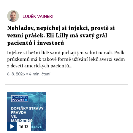
LUDĚK VAINERT
Nehladov, nepíchej si injekci, prostě si
vezmi prášek. Eli Lilly má svatý grál
pacientů i investorů
Injekce si běžní lidé sami píchají jen velmi neradi. Podle
průzkumů má k takové formě užívání léků averzi sedm
z deseti amerických pacientů....
6. 8. 2026 ▪ 4 min. čtení
16:13