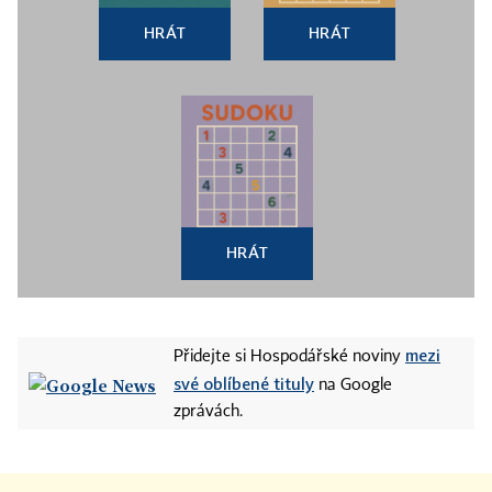
HRÁT
HRÁT
HRÁT
mezi
Přidejte si Hospodářské noviny
své oblíbené tituly
na Google
zprávách.