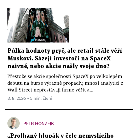
Půlka hodnoty pryč, ale retail stále věří
Muskovi. Sázejí investoři na SpaceX
naivně, nebo akcie našly svoje dno?
Přestože se akcie společnosti SpaceX po velkolepém
debutu na burze výrazně propadly, mnozí analytici z
Wall Street nepřestávají firmě věřit a...
8. 8. 2026 ▪ 5 min. čtení
PETR HONZEJK
„Prolhaný hlupák v čele nemyslícího