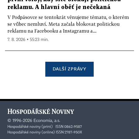
reklamu. A hlavní oběť je nečekaná
V Podpásovce se tentokrát věnujeme tématu, o kterém
se vůbec nemluví. Meta začala blokovat politickou
reklamu na Facebooku a Instagramu a...
7. 8. 2026 ▪ 55:23 min.
DALŠÍ ZPRÁVY
©
1996-2026
Economia, a.s.
Hospodářské noviny (print) ISSN 0862-9587
Hospodářské noviny (online) ISSN 2787-950X