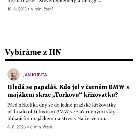
myslí režiséři Steven Spielberg a George...
16. 4. 2015 ▪ 4 min. čtení
Vybíráme z HN
JAN KUBITA
Hledá se papaláš. Kdo jel v černém BMW s
majákem skrze „Turkovu“ křižovatku?
Před několika dny se do jedné pražské křižovatky
přihnalo obří luxusní BMW se začerněnými skly a
blikajícím majáčkem na střeše. Na červenou...
4. 8. 2026 ▪ 6 min. čtení