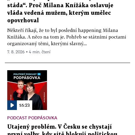
stáda“. Proč Milana Knížáka oslavuje
vláda vedená mužem, kterým umělec
opovrhoval
Někteří říkají, že to byl poslední happening Milana
Knížáka. A něco na tom je. Pohřeb se státními poctami
organizovaný těmi, kterými slavný...
7. 8. 2026 ▪ 4 min. čtení
55:23
PODCAST PODPÁSOVKA
Utajený problém. V Česku se chystají
první volby, kdy sítě blokují politickou