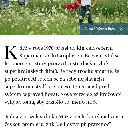
Autor ▪
Warner Bros.
K
dyž v roce 1978 přišel do kin celovečerní
Superman s Christopherem Reevem, stal se
ledoborcem, který prorazil cestu dnešní vlně
superhrdinských filmů. Je tedy trochu smutné, že
po pětatřiceti letech se za sebe nejslavnější
superhrdina stydí a svou existenci musí před
světem ospravedlňovat. Nová verze se až křečovitě
vyhýbá tomu, aby zaznělo to jméno na S.
Jedna z otázek snímku Muž z oceli, který měl včera
českou premiéru, zní: "Je lidstvo připraveno?"